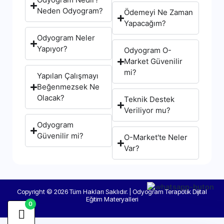
Neden Odyogram?
Ödemeyi Ne Zaman
Yapacağım?
Odyogram Neler
Yapıyor?
Odyogram O-
Market Güvenilir
mi?
Yapılan Çalışmayı
Beğenmezsek Ne
Olacak?
Teknik Destek
Veriliyor mu?
Odyogram
Güvenilir mi?
O-Market'te Neler
Var?
Copyright © 2026 Tüm Hakları Saklıdır. | Odyogram Terapötik Dijital
Eğitim Materyalleri
0