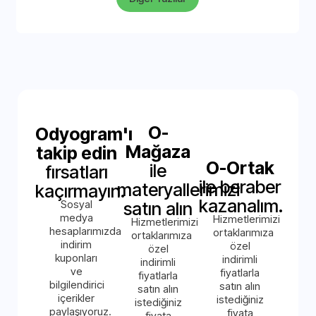
O-
Odyogram'ı
Mağaza
takip edin
O-Ortak
ile
fırsatları
ile beraber
materyallerimizi
kaçırmayın.
kazanalım.
Sosyal
satın alın
medya
Hizmetlerimizi
Hizmetlerimizi
hesaplarımızda
ortaklarımıza
ortaklarımıza
indirim
özel
özel
kuponları
indirimli
indirimli
ve
fiyatlarla
fiyatlarla
bilgilendirici
satın alın
satın alın
içerikler
istediğiniz
istediğiniz
paylaşıyoruz.
fiyata
fiyata