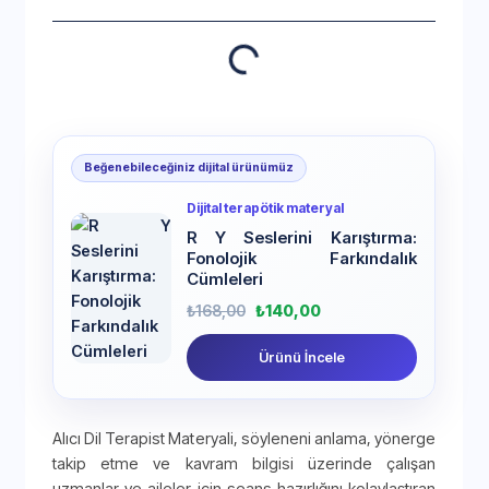
Beğenebileceğiniz dijital ürünümüz
Dijital terapötik materyal
R Y Seslerini Karıştırma:
Fonolojik Farkındalık
Cümleleri
₺
168,00
₺
140,00
Ürünü İncele
Alıcı Dil Terapist Materyali, söyleneni anlama, yönerge
takip etme ve kavram bilgisi üzerinde çalışan
uzmanlar ve aileler için seans hazırlığını kolaylaştıran