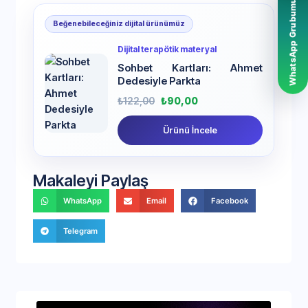
WhatsApp Grubumuz
Beğenebileceğiniz dijital ürünümüz
Dijital terapötik materyal
Sohbet Kartları: Ahmet
Dedesiyle Parkta
₺
122,00
₺
90,00
Ürünü İncele
Makaleyi Paylaş
WhatsApp
Email
Facebook
Telegram