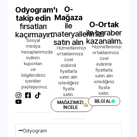
O-
Odyogram'ı
Mağaza
takip edin
O-Ortak
ile
fırsatları
ile beraber
materyallerimizi
kaçırmayın.
kazanalım.
Sosyal
satın alın
medya
Hizmetlerimizi
Hizmetlerimizi
hesaplarımızda
ortaklarımıza
ortaklarımıza
indirim
özel
özel
kuponları
indirimli
indirimli
ve
fiyatlarla
fiyatlarla
bilgilendirici
satın alın
satın alın
içerikler
istediğiniz
istediğiniz
paylaşıyoruz.
fiyata
fiyata
satın.
satın.
BİLGİ AL
MAĞAZIMIZI
İNCELE
Odyogram