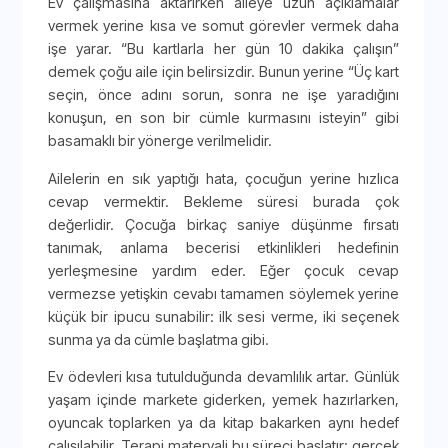
Ev çalışmasına aktarırken aileye uzun açıklamalar
vermek yerine kısa ve somut görevler vermek daha
işe yarar. “Bu kartlarla her gün 10 dakika çalışın”
demek çoğu aile için belirsizdir. Bunun yerine “Üç kart
seçin, önce adını sorun, sonra ne işe yaradığını
konuşun, en son bir cümle kurmasını isteyin” gibi
basamaklı bir yönerge verilmelidir.
Ailelerin en sık yaptığı hata, çocuğun yerine hızlıca
cevap vermektir. Bekleme süresi burada çok
değerlidir. Çocuğa birkaç saniye düşünme fırsatı
tanımak, anlama becerisi etkinlikleri hedefinin
yerleşmesine yardım eder. Eğer çocuk cevap
vermezse yetişkin cevabı tamamen söylemek yerine
küçük bir ipucu sunabilir: ilk sesi verme, iki seçenek
sunma ya da cümle başlatma gibi.
Ev ödevleri kısa tutulduğunda devamlılık artar. Günlük
yaşam içinde markete giderken, yemek hazırlarken,
oyuncak toplarken ya da kitap bakarken aynı hedef
çalışılabilir. Terapi materyali bu süreci başlatır; gerçek