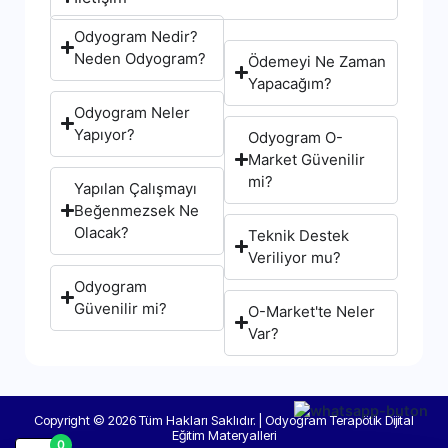
Odyogram Nedir?
Neden Odyogram?
Ödemeyi Ne Zaman
Yapacağım?
Odyogram Neler
Yapıyor?
Odyogram O-
Market Güvenilir
mi?
Yapılan Çalışmayı
Beğenmezsek Ne
Olacak?
Teknik Destek
Veriliyor mu?
Odyogram
Güvenilir mi?
O-Market'te Neler
Var?
Copyright © 2026 Tüm Hakları Saklıdır. | Odyogram Terapötik Dijital
Eğitim Materyalleri
0