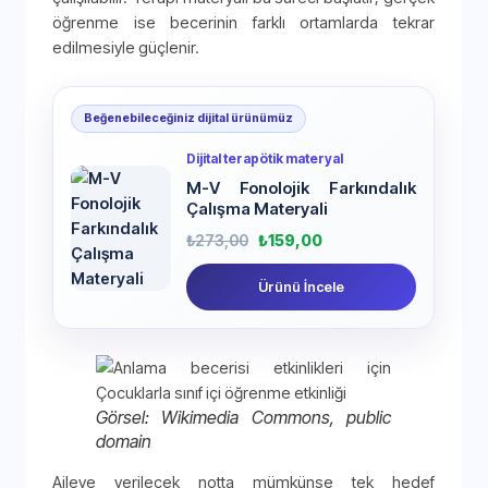
öğrenme ise becerinin farklı ortamlarda tekrar
edilmesiyle güçlenir.
Beğenebileceğiniz dijital ürünümüz
Dijital terapötik materyal
M-V Fonolojik Farkındalık
Çalışma Materyali
₺
273,00
₺
159,00
Ürünü İncele
Görsel: Wikimedia Commons, public
domain
Aileye verilecek notta mümkünse tek hedef