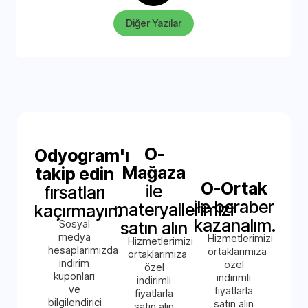
Diğer Yazılar
O-
Odyogram'ı
Mağaza
takip edin
O-Ortak
ile
fırsatları
ile beraber
materyallerimizi
kaçırmayın.
kazanalım.
Sosyal
satın alın
medya
Hizmetlerimizi
Hizmetlerimizi
hesaplarımızda
ortaklarımıza
ortaklarımıza
indirim
özel
özel
kuponları
indirimli
indirimli
ve
fiyatlarla
fiyatlarla
bilgilendirici
satın alın
satın alın