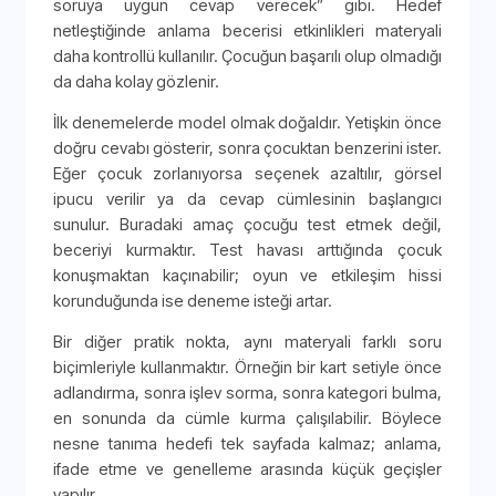
soruya uygun cevap verecek” gibi. Hedef
netleştiğinde anlama becerisi etkinlikleri materyali
daha kontrollü kullanılır. Çocuğun başarılı olup olmadığı
da daha kolay gözlenir.
İlk denemelerde model olmak doğaldır. Yetişkin önce
doğru cevabı gösterir, sonra çocuktan benzerini ister.
Eğer çocuk zorlanıyorsa seçenek azaltılır, görsel
ipucu verilir ya da cevap cümlesinin başlangıcı
sunulur. Buradaki amaç çocuğu test etmek değil,
beceriyi kurmaktır. Test havası arttığında çocuk
konuşmaktan kaçınabilir; oyun ve etkileşim hissi
korunduğunda ise deneme isteği artar.
Bir diğer pratik nokta, aynı materyali farklı soru
biçimleriyle kullanmaktır. Örneğin bir kart setiyle önce
adlandırma, sonra işlev sorma, sonra kategori bulma,
en sonunda da cümle kurma çalışılabilir. Böylece
nesne tanıma hedefi tek sayfada kalmaz; anlama,
ifade etme ve genelleme arasında küçük geçişler
yapılır.