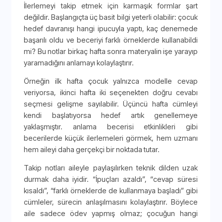
İlerlemeyi takip etmek için karmaşık formlar şart
değildir. Başlangıçta üç basit bilgi yeterli olabilir: çocuk
hedef davranışı hangi ipucuyla yaptı, kaç denemede
başarılı oldu ve beceriyi farklı örneklerde kullanabildi
mi? Bu notlar birkaç hafta sonra materyalin işe yarayıp
yaramadığını anlamayı kolaylaştırır.
Örneğin ilk hafta çocuk yalnızca modelle cevap
veriyorsa, ikinci hafta iki seçenekten doğru cevabı
seçmesi gelişme sayılabilir. Üçüncü hafta cümleyi
kendi başlatıyorsa hedef artık genellemeye
yaklaşmıştır. anlama becerisi etkinlikleri gibi
becerilerde küçük ilerlemeleri görmek, hem uzmanı
hem aileyi daha gerçekçi bir noktada tutar.
Takip notları aileyle paylaşılırken teknik dilden uzak
durmak daha iyidir. “İpuçları azaldı”, “cevap süresi
kısaldı”, “farklı örneklerde de kullanmaya başladı” gibi
cümleler, sürecin anlaşılmasını kolaylaştırır. Böylece
aile sadece ödev yapmış olmaz; çocuğun hangi