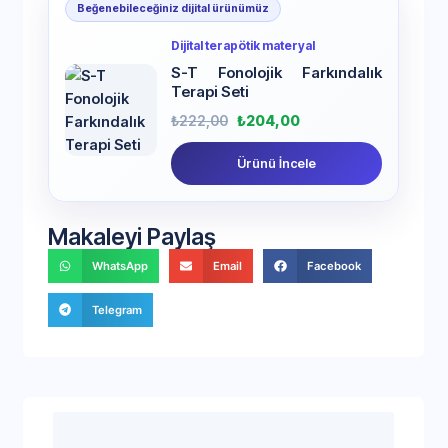
Beğenebileceğiniz dijital ürünümüz
Dijital terapötik materyal
S-T Fonolojik Farkındalık
Terapi Seti
₺
222,00
₺
204,00
Ürünü İncele
Makaleyi Paylaş
WhatsApp
Email
Facebook
Telegram