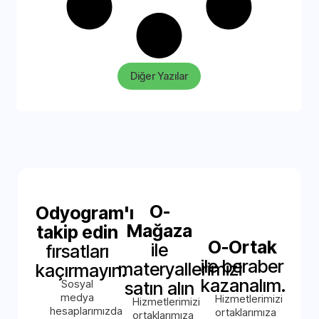
Diğer Yazılar
O-
Odyogram'ı
Mağaza
takip edin
O-Ortak
ile
fırsatları
ile beraber
materyallerimizi
kaçırmayın.
kazanalım.
Sosyal
satın alın
medya
Hizmetlerimizi
Hizmetlerimizi
hesaplarımızda
ortaklarımıza
ortaklarımıza