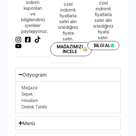
indirim
özel
özel
kuponları
indirimli
indirimli
ve
fiyatlarla
fiyatlarla
bilgilendirici
satın alın
satın alın
içerikler
istediğiniz
istediğiniz
paylaşıyoruz.
fiyata
fiyata
satın.
satın.
BİLGİ AL
MAĞAZIMIZI
İNCELE
Odyogram
Mağaza
Sepet
Hesabım
Destek Talebi
Menü