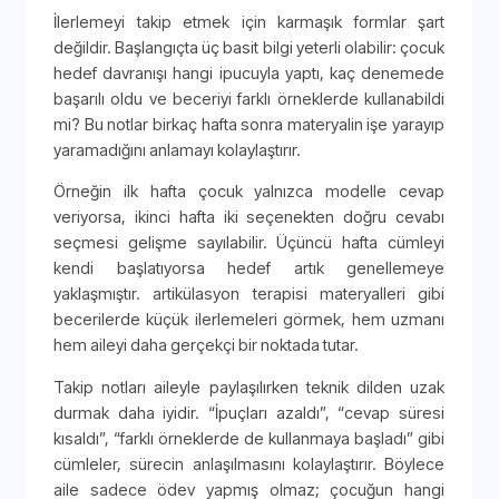
İlerlemeyi takip etmek için karmaşık formlar şart
değildir. Başlangıçta üç basit bilgi yeterli olabilir: çocuk
hedef davranışı hangi ipucuyla yaptı, kaç denemede
başarılı oldu ve beceriyi farklı örneklerde kullanabildi
mi? Bu notlar birkaç hafta sonra materyalin işe yarayıp
yaramadığını anlamayı kolaylaştırır.
Örneğin ilk hafta çocuk yalnızca modelle cevap
veriyorsa, ikinci hafta iki seçenekten doğru cevabı
seçmesi gelişme sayılabilir. Üçüncü hafta cümleyi
kendi başlatıyorsa hedef artık genellemeye
yaklaşmıştır. artikülasyon terapisi materyalleri gibi
becerilerde küçük ilerlemeleri görmek, hem uzmanı
hem aileyi daha gerçekçi bir noktada tutar.
Takip notları aileyle paylaşılırken teknik dilden uzak
durmak daha iyidir. “İpuçları azaldı”, “cevap süresi
kısaldı”, “farklı örneklerde de kullanmaya başladı” gibi
cümleler, sürecin anlaşılmasını kolaylaştırır. Böylece
aile sadece ödev yapmış olmaz; çocuğun hangi