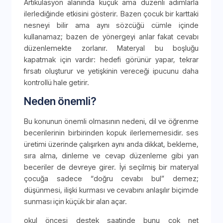
Artikülasyon alanında küçük ama düzenli adımlarla
ilerlediğinde etkisini gösterir. Bazen çocuk bir karttaki
nesneyi bilir ama aynı sözcüğü cümle içinde
kullanamaz; bazen de yönergeyi anlar fakat cevabı
düzenlemekte zorlanır. Materyal bu boşluğu
kapatmak için vardır: hedefi görünür yapar, tekrar
fırsatı oluşturur ve yetişkinin vereceği ipucunu daha
kontrollü hale getirir.
Neden önemli?
Bu konunun önemli olmasının nedeni, dil ve öğrenme
becerilerinin birbirinden kopuk ilerlememesidir. ses
üretimi üzerinde çalışırken aynı anda dikkat, bekleme,
sıra alma, dinleme ve cevap düzenleme gibi yan
beceriler de devreye girer. İyi seçilmiş bir materyal
çocuğa sadece “doğru cevabı bul” demez;
düşünmesi, ilişki kurması ve cevabını anlaşılır biçimde
sunması için küçük bir alan açar.
okul öncesi destek saatinde bunu çok net