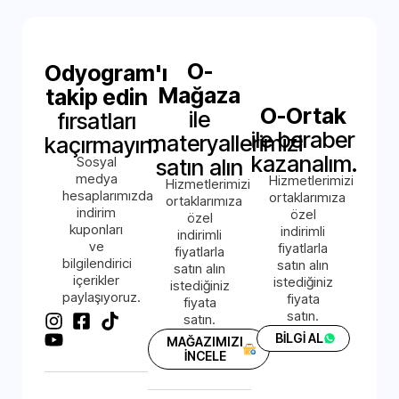
O-
Odyogram'ı
Mağaza
takip edin
O-Ortak
ile
fırsatları
ile beraber
materyallerimizi
kaçırmayın.
kazanalım.
Sosyal
satın alın
medya
Hizmetlerimizi
Hizmetlerimizi
hesaplarımızda
ortaklarımıza
ortaklarımıza
indirim
özel
özel
kuponları
indirimli
indirimli
ve
fiyatlarla
fiyatlarla
bilgilendirici
satın alın
satın alın
içerikler
istediğiniz
istediğiniz
paylaşıyoruz.
fiyata
fiyata
satın.
satın.
BİLGİ AL
MAĞAZIMIZI
İNCELE