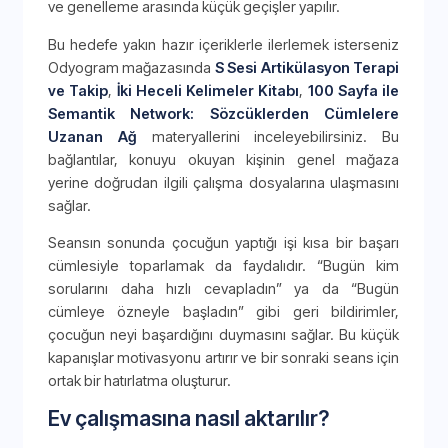
ve genelleme arasında küçük geçişler yapılır.
Bu hedefe yakın hazır içeriklerle ilerlemek isterseniz
Odyogram mağazasında
S Sesi Artikülasyon Terapi
ve Takip
,
İki Heceli Kelimeler Kitabı
,
100 Sayfa ile
Semantik Network: Sözcüklerden Cümlelere
Uzanan Ağ
materyallerini inceleyebilirsiniz. Bu
bağlantılar, konuyu okuyan kişinin genel mağaza
yerine doğrudan ilgili çalışma dosyalarına ulaşmasını
sağlar.
Seansın sonunda çocuğun yaptığı işi kısa bir başarı
cümlesiyle toparlamak da faydalıdır. “Bugün kim
sorularını daha hızlı cevapladın” ya da “Bugün
cümleye özneyle başladın” gibi geri bildirimler,
çocuğun neyi başardığını duymasını sağlar. Bu küçük
kapanışlar motivasyonu artırır ve bir sonraki seans için
ortak bir hatırlatma oluşturur.
Ev çalışmasına nasıl aktarılır?