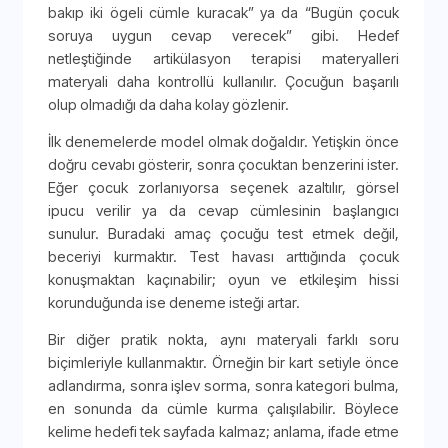
bakıp iki ögeli cümle kuracak” ya da “Bugün çocuk
soruya uygun cevap verecek” gibi. Hedef
netleştiğinde artikülasyon terapisi materyalleri
materyali daha kontrollü kullanılır. Çocuğun başarılı
olup olmadığı da daha kolay gözlenir.
İlk denemelerde model olmak doğaldır. Yetişkin önce
doğru cevabı gösterir, sonra çocuktan benzerini ister.
Eğer çocuk zorlanıyorsa seçenek azaltılır, görsel
ipucu verilir ya da cevap cümlesinin başlangıcı
sunulur. Buradaki amaç çocuğu test etmek değil,
beceriyi kurmaktır. Test havası arttığında çocuk
konuşmaktan kaçınabilir; oyun ve etkileşim hissi
korunduğunda ise deneme isteği artar.
Bir diğer pratik nokta, aynı materyali farklı soru
biçimleriyle kullanmaktır. Örneğin bir kart setiyle önce
adlandırma, sonra işlev sorma, sonra kategori bulma,
en sonunda da cümle kurma çalışılabilir. Böylece
kelime hedefi tek sayfada kalmaz; anlama, ifade etme