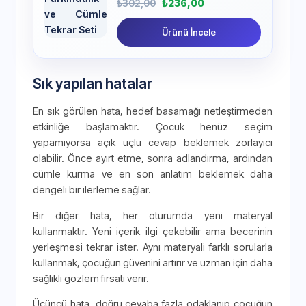
₺
302,00
₺
236,00
Ürünü İncele
Sık yapılan hatalar
En sık görülen hata, hedef basamağı netleştirmeden
etkinliğe başlamaktır. Çocuk henüz seçim
yapamıyorsa açık uçlu cevap beklemek zorlayıcı
olabilir. Önce ayırt etme, sonra adlandırma, ardından
cümle kurma ve en son anlatım beklemek daha
dengeli bir ilerleme sağlar.
Bir diğer hata, her oturumda yeni materyal
kullanmaktır. Yeni içerik ilgi çekebilir ama becerinin
yerleşmesi tekrar ister. Aynı materyali farklı sorularla
kullanmak, çocuğun güvenini artırır ve uzman için daha
sağlıklı gözlem fırsatı verir.
Üçüncü hata, doğru cevaba fazla odaklanıp çocuğun