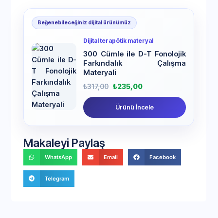
Beğenebileceğiniz dijital ürünümüz
Dijital terapötik materyal
300 Cümle ile D-T Fonolojik
Farkındalık Çalışma
Materyali
₺
317,00
₺
235,00
Ürünü İncele
Makaleyi Paylaş
WhatsApp
Email
Facebook
Telegram