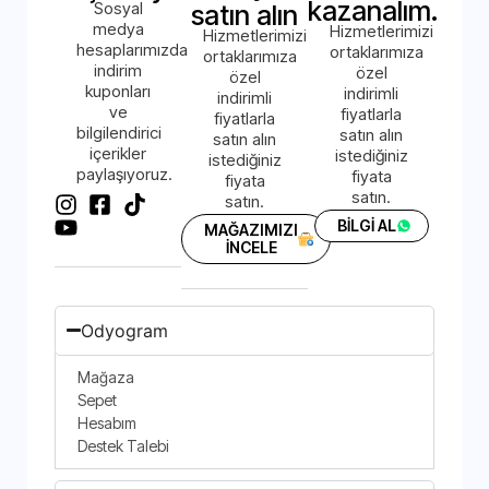
kazanalım.
Sosyal
satın alın
medya
Hizmetlerimizi
Hizmetlerimizi
hesaplarımızda
ortaklarımıza
ortaklarımıza
indirim
özel
özel
kuponları
indirimli
indirimli
ve
fiyatlarla
fiyatlarla
bilgilendirici
satın alın
satın alın
içerikler
istediğiniz
istediğiniz
paylaşıyoruz.
fiyata
fiyata
satın.
satın.
BİLGİ AL
MAĞAZIMIZI
İNCELE
Odyogram
Mağaza
Sepet
Hesabım
Destek Talebi