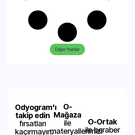
Diğer Yazılar
O-
Odyogram'ı
Mağaza
takip edin
O-Ortak
ile
fırsatları
ile beraber
materyallerimizi
kaçırmayın.