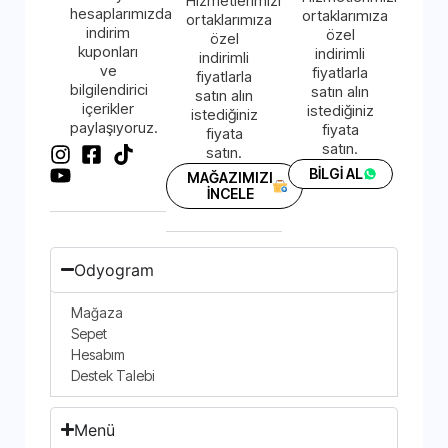
Hizmetlerimizi
hesaplarımızda
ortaklarımıza
ortaklarımıza
indirim
özel
özel
kuponları
indirimli
indirimli
ve
fiyatlarla
fiyatlarla
bilgilendirici
satın alın
satın alın
içerikler
istediğiniz
istediğiniz
paylaşıyoruz.
fiyata
fiyata
satın.
satın.
BİLGİ AL
MAĞAZIMIZI
İNCELE
Odyogram
Mağaza
Sepet
Hesabım
Destek Talebi
Menü