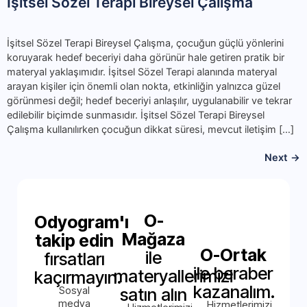
İşitsel Sözel Terapi Bireysel Çalışma
İşitsel Sözel Terapi Bireysel Çalışma, çocuğun güçlü yönlerini
koruyarak hedef beceriyi daha görünür hale getiren pratik bir
materyal yaklaşımıdır. İşitsel Sözel Terapi alanında materyal
arayan kişiler için önemli olan nokta, etkinliğin yalnızca güzel
görünmesi değil; hedef beceriyi anlaşılır, uygulanabilir ve tekrar
edilebilir biçimde sunmasıdır. İşitsel Sözel Terapi Bireysel
Çalışma kullanılırken çocuğun dikkat süresi, mevcut iletişim […]
Next
→
O-
Odyogram'ı
Mağaza
takip edin
O-Ortak
ile
fırsatları
ile beraber
materyallerimizi
kaçırmayın.
kazanalım.
Sosyal
satın alın
medya
Hizmetlerimizi