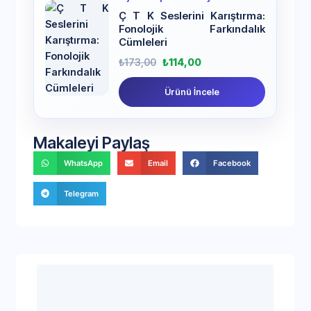
Ç T K Seslerini Karıştırma:
Fonolojik Farkındalık
Cümleleri
₺
173,00
₺
114,00
Ürünü İncele
Makaleyi Paylaş
WhatsApp
Email
Facebook
Telegram