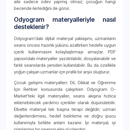
aile sadece ödev yapmış olmaz; çocuğun hangi
beceride ilerlediğini de görür.
Odyogram materyalleriyle nasıl
desteklenir?
Odyogram’daki dijital materyal yaklaşımı, uzmanların
seans öncesi hazırlık yükünü azaltırken hedefe uygun
içerik kullanmasını kolaylaştırmayı amaçlar. PDF
yapısındaki materyaller yazdırılabilir, dosyalanabilir ve
farklı seanslarda yeniden kullanılabilir. Bu da özellikle
yoğun çalışan uzmanlar için pratik bir arşiv oluşturur.
Çocuk gelişimi materyalleri: Dil, Dikkat ve Öğrenme
İçin Rehber konusunda çalışırken Odyogram O-
Market’teki ilgili materyaller, seans akışına hızlıca
eklenebilecek yardımcı içerikler olarak düşünülebilir.
Elbette materyal tek başına terapi değildir; uzman
değerlendirmesi, hedef belirleme ve doğru ipucu
kullanımıyla birlikte anlam kazanır. İyi materyal, iyi
planlanmış bir seansın elini güçlendirir.