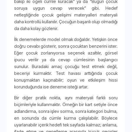
bakıp iki ögeli cümle kuracak” ya da “Bugün çocuk
soruya uygun cevap verecek” gibi. Hedef
netleştiğinde çocuk gelişimi materyalleri materyali
daha kontrollü kullanılır. Çocuğun başarılı olup olmadığı
da daha kolay gözlenir.
İlk denemelerde model olmak doğaldır. Yetişkin önce
doğru cevabı gösterir, sonra çocuktan benzerini ister.
Eğer çocuk zorlanıyorsa seçenek azaltılır, görsel
ipucu verilir ya da cevap cümlesinin başlangıcı
sunulur. Buradaki amaç çocuğu test etmek değil,
beceriyi kurmaktır. Test havası arttığında çocuk
konuşmaktan kaçınabilir; oyun ve etkileşim hissi
korunduğunda ise deneme isteği artar.
Bir diğer pratik nokta, aynı materyali farklı soru
biçimleriyle kullanmaktır. Örneğin bir kart setiyle önce
adlandırma, sonra işlev sorma, sonra kategori bulma,
en sonunda da cümle kurma çalışılabilir. Böylece
uyarlanabilir içerik hedefi tek sayfada kalmaz; anlama,
ifade etme ve genelleme arasında küçük geçişler