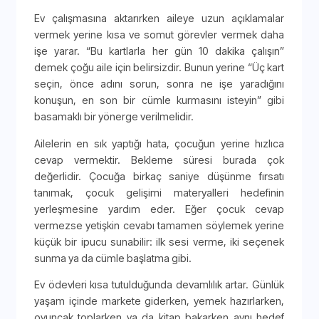
Ev çalışmasına aktarırken aileye uzun açıklamalar
vermek yerine kısa ve somut görevler vermek daha
işe yarar. “Bu kartlarla her gün 10 dakika çalışın”
demek çoğu aile için belirsizdir. Bunun yerine “Üç kart
seçin, önce adını sorun, sonra ne işe yaradığını
konuşun, en son bir cümle kurmasını isteyin” gibi
basamaklı bir yönerge verilmelidir.
Ailelerin en sık yaptığı hata, çocuğun yerine hızlıca
cevap vermektir. Bekleme süresi burada çok
değerlidir. Çocuğa birkaç saniye düşünme fırsatı
tanımak, çocuk gelişimi materyalleri hedefinin
yerleşmesine yardım eder. Eğer çocuk cevap
vermezse yetişkin cevabı tamamen söylemek yerine
küçük bir ipucu sunabilir: ilk sesi verme, iki seçenek
sunma ya da cümle başlatma gibi.
Ev ödevleri kısa tutulduğunda devamlılık artar. Günlük
yaşam içinde markete giderken, yemek hazırlarken,
oyuncak toplarken ya da kitap bakarken aynı hedef