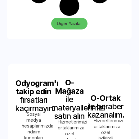
Diğer Yazılar
O-
Odyogram'ı
Mağaza
takip edin
O-Ortak
ile
fırsatları
ile beraber
materyallerimizi
kaçırmayın.
kazanalım.
Sosyal
satın alın
medya
Hizmetlerimizi
Hizmetlerimizi
hesaplarımızda
ortaklarımıza
ortaklarımıza
indirim
özel
özel
kuponları
indirimli