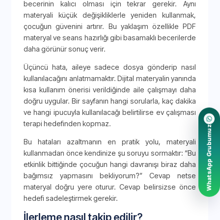
becerinin kalıcı olması için tekrar gerekir. Aynı
materyali küçük değişikliklerle yeniden kullanmak,
çocuğun güvenini artırır. Bu yaklaşım özellikle PDF
materyal ve seans hazırlığı gibi basamaklı becerilerde
daha görünür sonuç verir.
Üçüncü hata, aileye sadece dosya gönderip nasıl
kullanılacağını anlatmamaktır. Dijital materyalin yanında
kısa kullanım önerisi verildiğinde aile çalışmayı daha
doğru uygular. Bir sayfanın hangi sorularla, kaç dakika
ve hangi ipucuyla kullanılacağı belirtilirse ev çalışması
terapi hedefinden kopmaz.
WhatsApp Grubumuz
Bu hataları azaltmanın en pratik yolu, materyali
kullanmadan önce kendinize şu soruyu sormaktır: “Bu
etkinlik bittiğinde çocuğun hangi davranışı biraz daha
bağımsız yapmasını bekliyorum?” Cevap netse
materyal doğru yere oturur. Cevap belirsizse önce
hedefi sadeleştirmek gerekir.
İlerleme nasıl takip edilir?