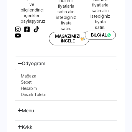
indirimli
ve
fiyatlarla
fiyatlarla
bilgilendirici
satın alın
satın alın
içerikler
istediğiniz
istediğiniz
paylaşıyoruz.
fiyata
fiyata
satın.
satın.
BİLGİ AL
MAĞAZIMIZI
İNCELE
Odyogram
Mağaza
Sepet
Hesabım
Destek Talebi
Menü
Kvkk