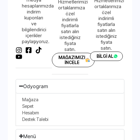
Hizmetlerimizi
Hizmetlerimizi
hesaplarımızda
ortaklarımıza
ortaklarımıza
indirim
özel
özel
kuponları
indirimli
indirimli
ve
fiyatlarla
fiyatlarla
bilgilendirici
satın alın
satın alın
içerikler
istediğiniz
istediğiniz
paylaşıyoruz.
fiyata
fiyata
satın.
satın.
BİLGİ AL
MAĞAZIMIZI
İNCELE
Odyogram
Mağaza
Sepet
Hesabım
Destek Talebi
Menü