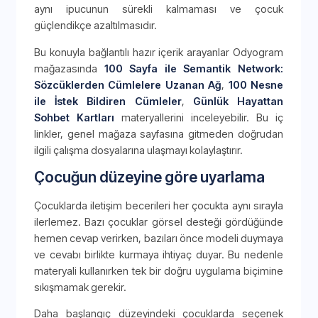
aynı ipucunun sürekli kalmaması ve çocuk
güçlendikçe azaltılmasıdır.
Bu konuyla bağlantılı hazır içerik arayanlar Odyogram
mağazasında
100 Sayfa ile Semantik Network:
Sözcüklerden Cümlelere Uzanan Ağ
,
100 Nesne
ile İstek Bildiren Cümleler
,
Günlük Hayattan
Sohbet Kartları
materyallerini inceleyebilir. Bu iç
linkler, genel mağaza sayfasına gitmeden doğrudan
ilgili çalışma dosyalarına ulaşmayı kolaylaştırır.
Çocuğun düzeyine göre uyarlama
Çocuklarda iletişim becerileri her çocukta aynı sırayla
ilerlemez. Bazı çocuklar görsel desteği gördüğünde
hemen cevap verirken, bazıları önce modeli duymaya
ve cevabı birlikte kurmaya ihtiyaç duyar. Bu nedenle
materyali kullanırken tek bir doğru uygulama biçimine
sıkışmamak gerekir.
Daha başlangıç düzeyindeki çocuklarda seçenek