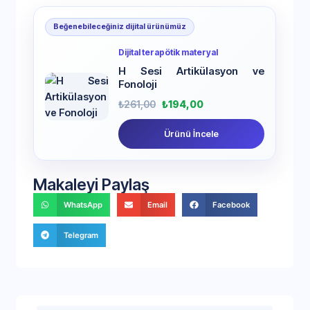
Beğenebileceğiniz dijital ürünümüz
Dijital terapötik materyal
H Sesi Artikülasyon ve
Fonoloji
₺
261,00
₺
194,00
Ürünü İncele
Makaleyi Paylaş
WhatsApp
Email
Facebook
Telegram