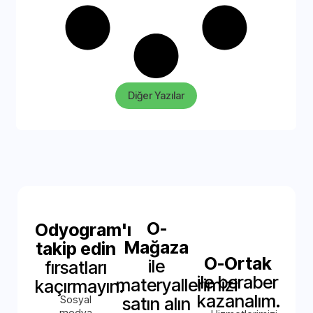
Diğer Yazılar
O-
Odyogram'ı
Mağaza
takip edin
O-Ortak
ile
fırsatları
ile beraber
materyallerimizi
kaçırmayın.
kazanalım.
Sosyal
satın alın
medya