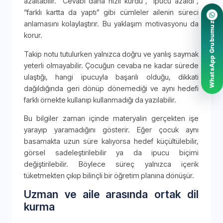
azaltabilir. “Cevabı daha hızlı kurdu”, “ipucu azaldı”,
“farklı kartta da yaptı” gibi cümleler ailenin süreci
anlamasını kolaylaştırır. Bu yaklaşım motivasyonu da
WhatsApp Grubumuz
korur.
Takip notu tutulurken yalnızca doğru ve yanlış saymak
yeterli olmayabilir. Çocuğun cevaba ne kadar sürede
ulaştığı, hangi ipucuyla başarılı olduğu, dikkati
dağıldığında geri dönüp dönemediği ve aynı hedefi
farklı örnekte kullanıp kullanmadığı da yazılabilir.
Bu bilgiler zaman içinde materyalin gerçekten işe
yarayıp yaramadığını gösterir. Eğer çocuk aynı
basamakta uzun süre kalıyorsa hedef küçültülebilir,
görsel sadeleştirilebilir ya da ipucu biçimi
değiştirilebilir. Böylece süreç yalnızca içerik
tüketmekten çıkıp bilinçli bir öğretim planına dönüşür.
Uzman ve aile arasında ortak dil
kurma