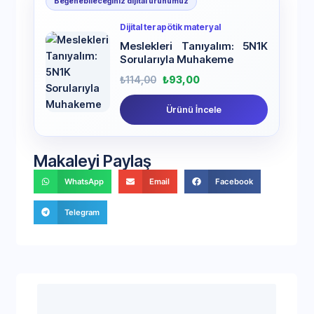
Beğenebileceğiniz dijital ürünümüz
Dijital terapötik materyal
Meslekleri Tanıyalım: 5N1K
Sorularıyla Muhakeme
₺
114,00
₺
93,00
Ürünü İncele
Makaleyi Paylaş
WhatsApp
Email
Facebook
Telegram