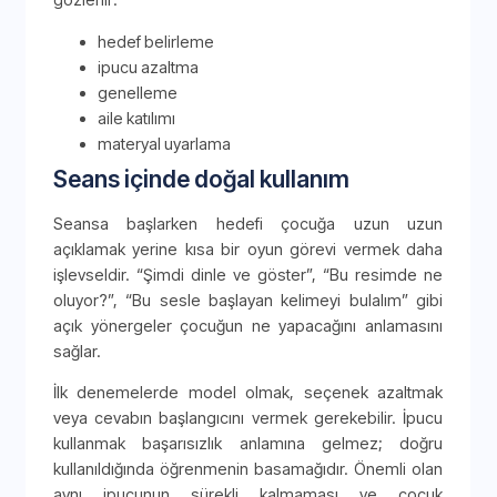
hedef belirleme
ipucu azaltma
genelleme
aile katılımı
materyal uyarlama
Seans içinde doğal kullanım
Seansa başlarken hedefi çocuğa uzun uzun
açıklamak yerine kısa bir oyun görevi vermek daha
işlevseldir. “Şimdi dinle ve göster”, “Bu resimde ne
oluyor?”, “Bu sesle başlayan kelimeyi bulalım” gibi
açık yönergeler çocuğun ne yapacağını anlamasını
sağlar.
İlk denemelerde model olmak, seçenek azaltmak
veya cevabın başlangıcını vermek gerekebilir. İpucu
kullanmak başarısızlık anlamına gelmez; doğru
kullanıldığında öğrenmenin basamağıdır. Önemli olan
aynı ipucunun sürekli kalmaması ve çocuk