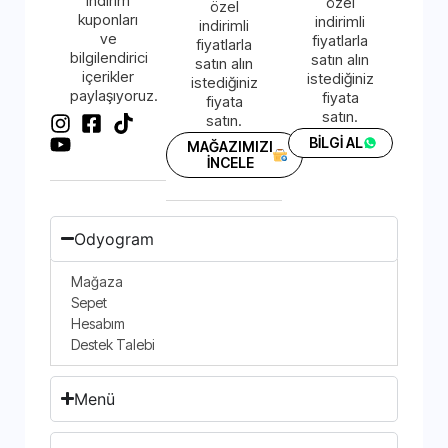
indirim
özel
özel
kuponları
indirimli
indirimli
ve
fiyatlarla
fiyatlarla
bilgilendirici
satın alın
satın alın
içerikler
istediğiniz
istediğiniz
paylaşıyoruz.
fiyata
fiyata
satın.
satın.
BİLGİ AL
MAĞAZIMIZI
İNCELE
Odyogram
Mağaza
Sepet
Hesabım
Destek Talebi
Menü