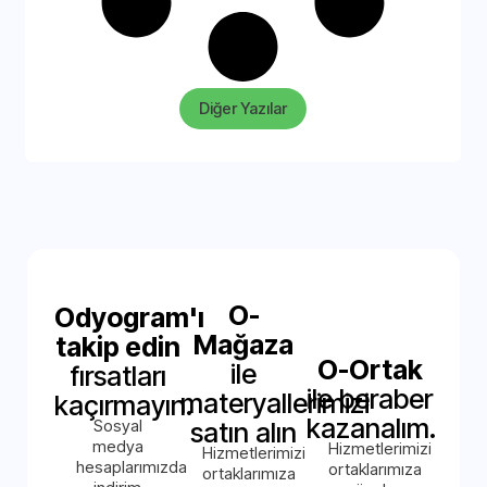
Diğer Yazılar
O-
Odyogram'ı
Mağaza
takip edin
O-Ortak
ile
fırsatları
ile beraber
materyallerimizi
kaçırmayın.
kazanalım.
Sosyal
satın alın
medya
Hizmetlerimizi
Hizmetlerimizi
hesaplarımızda
ortaklarımıza
ortaklarımıza