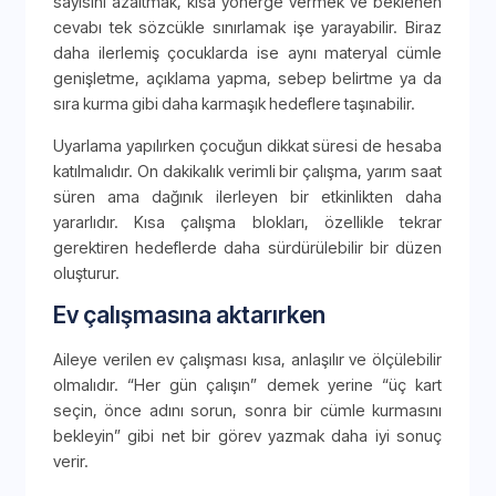
sayısını azaltmak, kısa yönerge vermek ve beklenen
cevabı tek sözcükle sınırlamak işe yarayabilir. Biraz
daha ilerlemiş çocuklarda ise aynı materyal cümle
genişletme, açıklama yapma, sebep belirtme ya da
sıra kurma gibi daha karmaşık hedeflere taşınabilir.
Uyarlama yapılırken çocuğun dikkat süresi de hesaba
katılmalıdır. On dakikalık verimli bir çalışma, yarım saat
süren ama dağınık ilerleyen bir etkinlikten daha
yararlıdır. Kısa çalışma blokları, özellikle tekrar
gerektiren hedeflerde daha sürdürülebilir bir düzen
oluşturur.
Ev çalışmasına aktarırken
Aileye verilen ev çalışması kısa, anlaşılır ve ölçülebilir
olmalıdır. “Her gün çalışın” demek yerine “üç kart
seçin, önce adını sorun, sonra bir cümle kurmasını
bekleyin” gibi net bir görev yazmak daha iyi sonuç
verir.