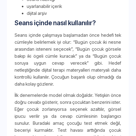
uyarlanabilir içerik
dijital arşiv
Seans içinde nasıl kullanılır?
Seans içinde çalışmaya başlamadan önce hedefi tek
cümleyle belirlemek iyi olur: “Bugün çocuk iki nesne
arasından isteneni seçecek”, “Bugün çocuk görsele
bakıp iki ögeli cümle kuracak” ya da “Bugün çocuk
soruya uygun cevap verecek” gibi. Hedef
netleştiğinde dijital terapi materyalleri materyali daha
kontrollü kullanılır. Çocuğun başarılı olup olmadığı da
daha kolay gözlenir.
İlk denemelerde model olmak doğaldır. Yetişkin önce
doğru cevabı gösterir, sonra çocuktan benzerini ister.
Eğer çocuk zorlanıyorsa seçenek azaltılır, görsel
ipucu verilir ya da cevap cümlesinin başlangıcı
sunulur. Buradaki amaç çocuğu test etmek değil,
beceriyi kurmaktır. Test havası arttığında çocuk