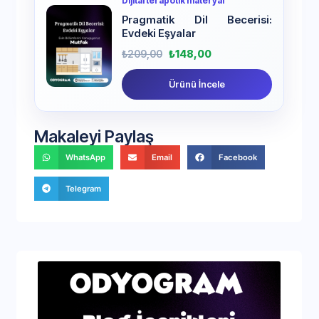
Dijital terapötik materyal
Pragmatik Dil Becerisi:
Evdeki Eşyalar
₺
209,00
₺
148,00
Ürünü İncele
Makaleyi Paylaş
WhatsApp
Email
Facebook
Telegram