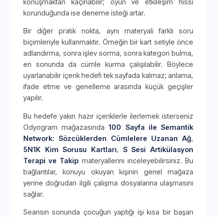
konuşmaktan kaçınabilir; oyun ve etkileşim hissi
korunduğunda ise deneme isteği artar.
Bir diğer pratik nokta, aynı materyali farklı soru
biçimleriyle kullanmaktır. Örneğin bir kart setiyle önce
adlandırma, sonra işlev sorma, sonra kategori bulma,
en sonunda da cümle kurma çalışılabilir. Böylece
uyarlanabilir içerik hedefi tek sayfada kalmaz; anlama,
ifade etme ve genelleme arasında küçük geçişler
yapılır.
Bu hedefe yakın hazır içeriklerle ilerlemek isterseniz
Odyogram mağazasında
100 Sayfa ile Semantik
Network: Sözcüklerden Cümlelere Uzanan Ağ
,
5N1K Kim Sorusu Kartları
,
S Sesi Artikülasyon
Terapi ve Takip
materyallerini inceleyebilirsiniz. Bu
bağlantılar, konuyu okuyan kişinin genel mağaza
yerine doğrudan ilgili çalışma dosyalarına ulaşmasını
sağlar.
Seansın sonunda çocuğun yaptığı işi kısa bir başarı