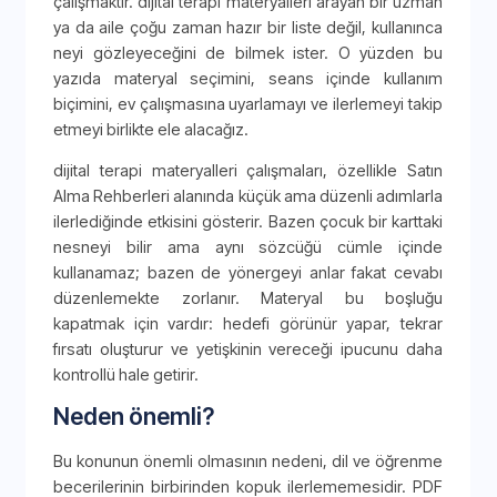
çalışmaktır. dijital terapi materyalleri arayan bir uzman
ya da aile çoğu zaman hazır bir liste değil, kullanınca
neyi gözleyeceğini de bilmek ister. O yüzden bu
yazıda materyal seçimini, seans içinde kullanım
biçimini, ev çalışmasına uyarlamayı ve ilerlemeyi takip
etmeyi birlikte ele alacağız.
dijital terapi materyalleri çalışmaları, özellikle Satın
Alma Rehberleri alanında küçük ama düzenli adımlarla
ilerlediğinde etkisini gösterir. Bazen çocuk bir karttaki
nesneyi bilir ama aynı sözcüğü cümle içinde
kullanamaz; bazen de yönergeyi anlar fakat cevabı
düzenlemekte zorlanır. Materyal bu boşluğu
kapatmak için vardır: hedefi görünür yapar, tekrar
fırsatı oluşturur ve yetişkinin vereceği ipucunu daha
kontrollü hale getirir.
Neden önemli?
Bu konunun önemli olmasının nedeni, dil ve öğrenme
becerilerinin birbirinden kopuk ilerlememesidir. PDF