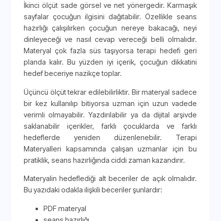
İkinci ölçüt sade görsel ve net yönergedir. Karmaşık
sayfalar çocuğun ilgisini dağıtabilir. Özellikle seans
hazırlığı çalışılırken çocuğun nereye bakacağı, neyi
dinleyeceği ve nasıl cevap vereceği belli olmalıdır.
Materyal çok fazla süs taşıyorsa terapi hedefi geri
planda kalır. Bu yüzden iyi içerik, çocuğun dikkatini
hedef beceriye nazikçe toplar.
Üçüncü ölçüt tekrar edilebilirliktir. Bir materyal sadece
bir kez kullanılıp bitiyorsa uzman için uzun vadede
verimli olmayabilir. Yazdırılabilir ya da dijital arşivde
saklanabilir içerikler, farklı çocuklarda ve farklı
hedeflerde yeniden düzenlenebilir. Terapi
Materyalleri kapsamında çalışan uzmanlar için bu
pratiklik, seans hazırlığında ciddi zaman kazandırır.
Materyalin hedeflediği alt beceriler de açık olmalıdır.
Bu yazıdaki odakla ilişkili beceriler şunlardır:
PDF materyal
seans hazırlığı