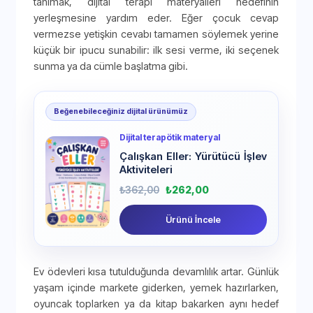
tanımak, dijital terapi materyalleri hedefinin
yerleşmesine yardım eder. Eğer çocuk cevap
vermezse yetişkin cevabı tamamen söylemek yerine
küçük bir ipucu sunabilir: ilk sesi verme, iki seçenek
sunma ya da cümle başlatma gibi.
Beğenebileceğiniz dijital ürünümüz
Dijital terapötik materyal
Çalışkan Eller: Yürütücü İşlev
Aktiviteleri
₺
362,00
₺
262,00
Ürünü İncele
Ev ödevleri kısa tutulduğunda devamlılık artar. Günlük
yaşam içinde markete giderken, yemek hazırlarken,
oyuncak toplarken ya da kitap bakarken aynı hedef