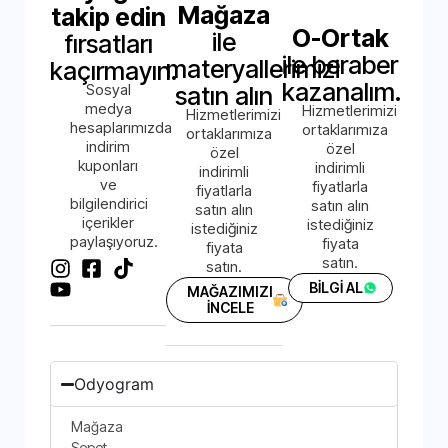
Mağaza
takip edin
O-Ortak
ile
fırsatları
ile beraber
materyallerimizi
kaçırmayın.
kazanalım.
Sosyal
satın alın
medya
Hizmetlerimizi
Hizmetlerimizi
hesaplarımızda
ortaklarımıza
ortaklarımıza
indirim
özel
özel
kuponları
indirimli
indirimli
ve
fiyatlarla
fiyatlarla
bilgilendirici
satın alın
satın alın
içerikler
istediğiniz
istediğiniz
paylaşıyoruz.
fiyata
fiyata
satın.
satın.
BİLGİ AL
MAĞAZIMIZI
İNCELE
Odyogram
Mağaza
Sepet