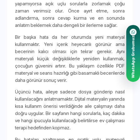
yapamıyorsa açık uçlu sorularla zorlamak çoğu
zaman verimsiz olur. Önce ayırt etme, sonra
adlandırma, sonra cevap kurma ve en sonunda
anlatım beklemek daha dengeli bir ilerleme sağlar.
Bir başka hata da her oturumda yeni materyal
WhatsApp Grubumuz
kullanmaktır. Yeni içerik heyecanlı görünür ama
becerinin kalıcı olması için tekrar gerekir. Aynı
materyali küçük değişikliklerle yeniden kullanmak,
çocuğun güvenini artırır. Bu yaklaşım özellikle PDF
materyal ve seans hazırlığı gibi basamaklı becerilerde
daha görünür sonuç verir.
Üçüncü hata, aileye sadece dosya gönderip nasıl
kullanılacağını anlatmamaktır. Dijital materyalin yanında
kısa kullanım önerisi verildiğinde aile çalışmayı daha
doğru uygular. Bir sayfanın hangi sorularla, kaç dakika
ve hangi ipucuyla kullanılacağı belirtilirse ev çalışması
terapi hedefinden kopmaz.
Bu hataları azaltmanın en pratik yolu, materyali