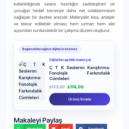
kullanıldığında seans hazırlığını sadeleştiren ve
çocuğun hedef beceriye daha net odaklanmasını
sağlayan bir destek aracıdır. Materyalin kısa, anlaşılır
ve tekrar edilebilir olması; hem uzman hem aile
açısından sürdürülebilir bir çalışma düzeni oluşturur.
Beğenebileceğiniz dijital ürünümüz
Dijital terapötik materyal
Ç T K Seslerini Karıştırma:
Fonolojik Farkındalık
Cümleleri
₺
173,00
₺
114,00
Ürünü İncele
Makaleyi Paylaş
WhatsApp
Email
Facebook