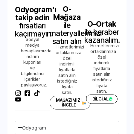
O-
Odyogram'ı
Mağaza
takip edin
O-Ortak
ile
fırsatları
ile beraber
materyallerimizi
kaçırmayın.
kazanalım.
Sosyal
satın alın
medya
Hizmetlerimizi
Hizmetlerimizi
hesaplarımızda
ortaklarımıza
ortaklarımıza
indirim
özel
özel
kuponları
indirimli
indirimli
ve
fiyatlarla
fiyatlarla
bilgilendirici
satın alın
satın alın
içerikler
istediğiniz
istediğiniz
paylaşıyoruz.
fiyata
fiyata
satın.
satın.
BİLGİ AL
MAĞAZIMIZI
İNCELE
Odyogram