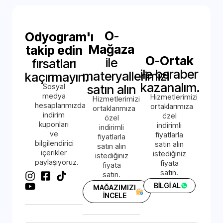
O-
Odyogram'ı
Mağaza
takip edin
O-Ortak
ile
fırsatları
ile beraber
materyallerimizi
kaçırmayın.
kazanalım.
Sosyal
satın alın
medya
Hizmetlerimizi
Hizmetlerimizi
hesaplarımızda
ortaklarımıza
ortaklarımıza
indirim
özel
özel
kuponları
indirimli
indirimli
ve
fiyatlarla
fiyatlarla
bilgilendirici
satın alın
satın alın
içerikler
istediğiniz
istediğiniz
paylaşıyoruz.
fiyata
fiyata
satın.
satın.
BİLGİ AL
MAĞAZIMIZI
İNCELE