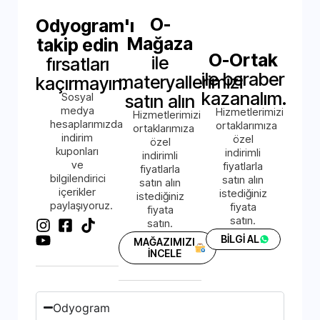
O-
Odyogram'ı
Mağaza
takip edin
O-Ortak
ile
fırsatları
ile beraber
materyallerimizi
kaçırmayın.
kazanalım.
Sosyal
satın alın
medya
Hizmetlerimizi
Hizmetlerimizi
hesaplarımızda
ortaklarımıza
ortaklarımıza
indirim
özel
özel
kuponları
indirimli
indirimli
ve
fiyatlarla
fiyatlarla
bilgilendirici
satın alın
satın alın
içerikler
istediğiniz
istediğiniz
paylaşıyoruz.
fiyata
fiyata
satın.
satın.
BİLGİ AL
MAĞAZIMIZI
İNCELE
Odyogram