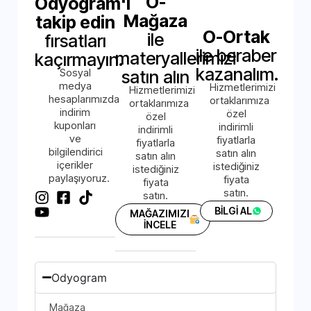
O-
Odyogram'ı
Mağaza
takip edin
O-Ortak
ile
fırsatları
ile beraber
materyallerimizi
kaçırmayın.
kazanalım.
Sosyal
satın alın
medya
Hizmetlerimizi
Hizmetlerimizi
hesaplarımızda
ortaklarımıza
ortaklarımıza
indirim
özel
özel
kuponları
indirimli
indirimli
ve
fiyatlarla
fiyatlarla
bilgilendirici
satın alın
satın alın
içerikler
istediğiniz
istediğiniz
paylaşıyoruz.
fiyata
fiyata
satın.
satın.
BİLGİ AL
MAĞAZIMIZI
İNCELE
Odyogram
Mağaza