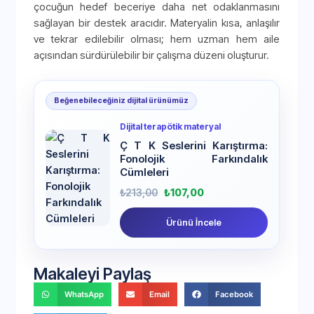
çocuğun hedef beceriye daha net odaklanmasını
sağlayan bir destek aracıdır. Materyalin kısa, anlaşılır
ve tekrar edilebilir olması; hem uzman hem aile
açısından sürdürülebilir bir çalışma düzeni oluşturur.
Beğenebileceğiniz dijital ürünümüz
Dijital terapötik materyal
Ç T K Seslerini Karıştırma:
Fonolojik Farkındalık
Cümleleri
₺
213,00
₺
107,00
Ürünü İncele
Makaleyi Paylaş
WhatsApp
Email
Facebook