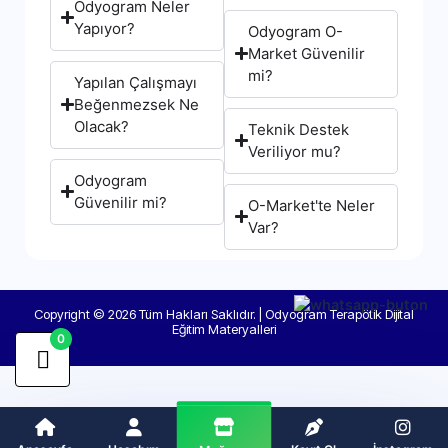
Odyogram Neler
Yapıyor?
Odyogram O-
Market Güvenilir
mi?
Yapılan Çalışmayı
Beğenmezsek Ne
Olacak?
Teknik Destek
Veriliyor mu?
Odyogram
Güvenilir mi?
O-Market'te Neler
Var?
Copyright © 2026 Tüm Hakları Saklıdır. | Odyogram Terapötik Dijital
Eğitim Materyalleri
0