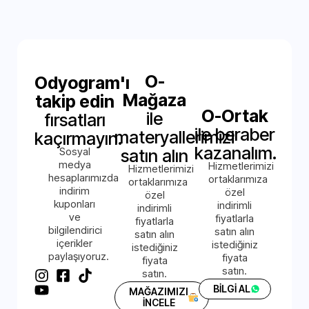
O-
Odyogram'ı
Mağaza
takip edin
O-Ortak
ile
fırsatları
ile beraber
materyallerimizi
kaçırmayın.
kazanalım.
Sosyal
satın alın
medya
Hizmetlerimizi
Hizmetlerimizi
hesaplarımızda
ortaklarımıza
ortaklarımıza
indirim
özel
özel
kuponları
indirimli
indirimli
ve
fiyatlarla
fiyatlarla
bilgilendirici
satın alın
satın alın
içerikler
istediğiniz
istediğiniz
paylaşıyoruz.
fiyata
fiyata
satın.
satın.
BİLGİ AL
MAĞAZIMIZI
İNCELE