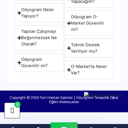
Yapacağım?
Odyogram Neler
Yapıyor?
Odyogram O-
Market Güvenilir
mi?
Yapılan Çalışmayı
Beğenmezsek Ne
Olacak?
Teknik Destek
Veriliyor mu?
Odyogram
Güvenilir mi?
O-Market'te Neler
Var?
Copyright © 2026 Tüm Hakları Saklıdır. | Odyogram Terapötik Dijital
Eğitim Materyalleri
0