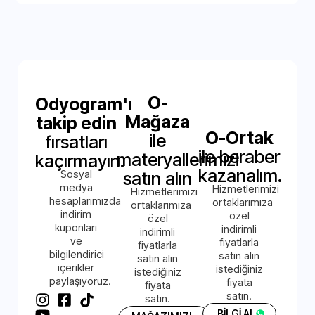
O-
Odyogram'ı
Mağaza
takip edin
O-Ortak
ile
fırsatları
ile beraber
materyallerimizi
kaçırmayın.
kazanalım.
Sosyal
satın alın
medya
Hizmetlerimizi
Hizmetlerimizi
hesaplarımızda
ortaklarımıza
ortaklarımıza
indirim
özel
özel
kuponları
indirimli
indirimli
ve
fiyatlarla
fiyatlarla
bilgilendirici
satın alın
satın alın
içerikler
istediğiniz
istediğiniz
paylaşıyoruz.
fiyata
fiyata
satın.
satın.
BİLGİ AL