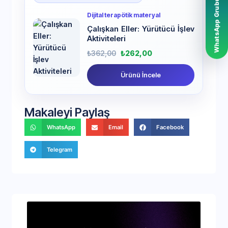
WhatsApp Grubumuz
Dijital terapötik materyal
Çalışkan Eller: Yürütücü İşlev
Aktiviteleri
₺
362,00
₺
262,00
Ürünü İncele
Makaleyi Paylaş
WhatsApp
Email
Facebook
Telegram