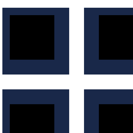
İçeriğe
atla