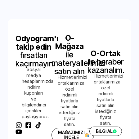
O-
Odyogram'ı
Mağaza
takip edin
O-Ortak
ile
fırsatları
ile beraber
materyallerimizi
kaçırmayın.
kazanalım.
Sosyal
satın alın
medya
Hizmetlerimizi
Hizmetlerimizi
hesaplarımızda
ortaklarımıza
ortaklarımıza
indirim
özel
özel
kuponları
indirimli
indirimli
ve
fiyatlarla
fiyatlarla
bilgilendirici
satın alın
satın alın
içerikler
istediğiniz
istediğiniz
paylaşıyoruz.
fiyata
fiyata
satın.
satın.
BİLGİ AL
MAĞAZIMIZI
İNCELE