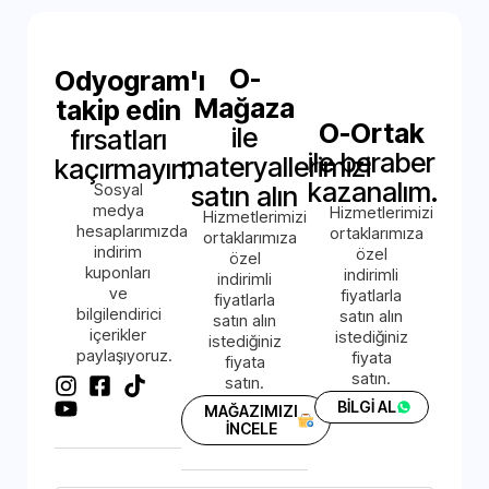
O-
Odyogram'ı
Mağaza
takip edin
O-Ortak
ile
fırsatları
ile beraber
materyallerimizi
kaçırmayın.
kazanalım.
Sosyal
satın alın
medya
Hizmetlerimizi
Hizmetlerimizi
hesaplarımızda
ortaklarımıza
ortaklarımıza
indirim
özel
özel
kuponları
indirimli
indirimli
ve
fiyatlarla
fiyatlarla
bilgilendirici
satın alın
satın alın
içerikler
istediğiniz
istediğiniz
paylaşıyoruz.
fiyata
fiyata
satın.
satın.
BİLGİ AL
MAĞAZIMIZI
İNCELE