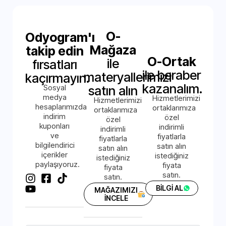
O-
Odyogram'ı
Mağaza
takip edin
O-Ortak
ile
fırsatları
ile beraber
materyallerimizi
kaçırmayın.
kazanalım.
Sosyal
satın alın
medya
Hizmetlerimizi
Hizmetlerimizi
hesaplarımızda
ortaklarımıza
ortaklarımıza
indirim
özel
özel
kuponları
indirimli
indirimli
ve
fiyatlarla
fiyatlarla
bilgilendirici
satın alın
satın alın
içerikler
istediğiniz
istediğiniz
paylaşıyoruz.
fiyata
fiyata
satın.
satın.
BİLGİ AL
MAĞAZIMIZI
İNCELE