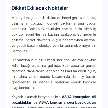
Dikkat Edilecek Noktalar
Materyal seçerken ilk dikkat edilmesi gereken nokta,
çalışmanın çocuğun güncel performansına uygun
olmasıdır. Çok kolay etkinlikler çocuğu hızla sıkabilir;
çok zor etkinlikler ise katılımı azaltabilir. Bu nedenle
çalışma, hedef davranışı küçük basamaklara ayırmalı
ve çocuk başarılı oldukça yeni bir adım eklemeye izin
vermelidir.
Bir materyalin güçlü olması, her çocukta aynı şekilde
kullanılacağı anlamına gelmez. Bazı çocuklar görsel
destekle daha rahat ilerlerken bazıları hareketli oyun,
sıra alma ya da nesne kullanımıyla daha iyi katılım
gösterebilir. Bu nedenle materyal esnek biçimde
uygulanmalıdır.
Kaynak okumak isteyenler için
ASHA konuşulan dil
bozuklukları
ve
ASHA konuşma sesi bozuklukları
sayfaları, alanla ilgili genel bilgi edinmek açısından