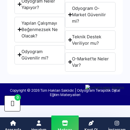
Odyogram Neler
Yapıyor?
Odyogram O-
Market Güvenilir
mi?
Yapılan Çalışmayı
Beğenmezsek Ne
Olacak?
Teknik Destek
Veriliyor mu?
Odyogram
Güvenilir mi?
O-Market'te Neler
Var?
Copyright © 2026 Tüm Hakları Saklıdır. | Odyogram Terapötik Dijital
Eğitim Materyalleri
0
Anasayfa
Hesabım
Kayıt Ol
İnstagram
Mağaza