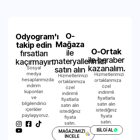
O-
Odyogram'ı
Mağaza
takip edin
O-Ortak
ile
fırsatları
ile beraber
materyallerimizi
kaçırmayın.
kazanalım.
Sosyal
satın alın
medya
Hizmetlerimizi
Hizmetlerimizi
hesaplarımızda
ortaklarımıza
ortaklarımıza
indirim
özel
özel
kuponları
indirimli
indirimli
ve
fiyatlarla
fiyatlarla
bilgilendirici
satın alın
satın alın
içerikler
istediğiniz
istediğiniz
paylaşıyoruz.
fiyata
fiyata
satın.
satın.
BİLGİ AL
MAĞAZIMIZI
İNCELE