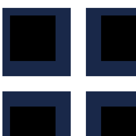
İçeriğe
atla