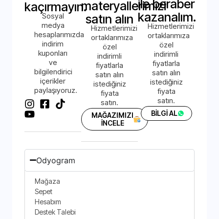
ile beraber
materyallerimizi
kaçırmayın.
kazanalım.
Sosyal
satın alın
medya
Hizmetlerimizi
Hizmetlerimizi
hesaplarımızda
ortaklarımıza
ortaklarımıza
indirim
özel
özel
kuponları
indirimli
indirimli
ve
fiyatlarla
fiyatlarla
bilgilendirici
satın alın
satın alın
içerikler
istediğiniz
istediğiniz
paylaşıyoruz.
fiyata
fiyata
satın.
satın.
BİLGİ AL
MAĞAZIMIZI
İNCELE
Odyogram
Mağaza
Sepet
Hesabım
Destek Talebi