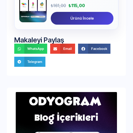
₺
161,00
₺
115,00
Ürünü İncele
Makaleyi Paylaş
WhatsApp
Email
Facebook
Telegram