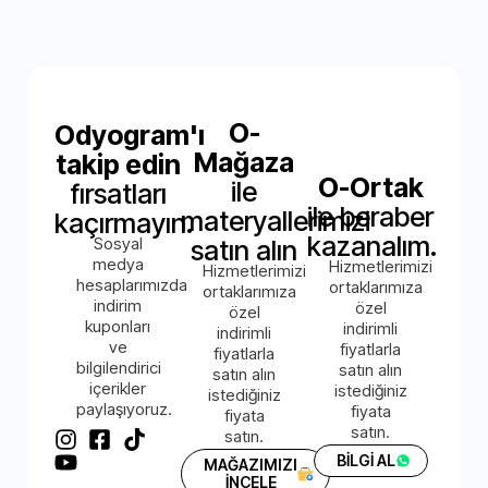
O-
Odyogram'ı
Mağaza
takip edin
O-Ortak
ile
fırsatları
ile beraber
materyallerimizi
kaçırmayın.
kazanalım.
Sosyal
satın alın
medya
Hizmetlerimizi
Hizmetlerimizi
hesaplarımızda
ortaklarımıza
ortaklarımıza
indirim
özel
özel
kuponları
indirimli
indirimli
ve
fiyatlarla
fiyatlarla
bilgilendirici
satın alın
satın alın
içerikler
istediğiniz
istediğiniz
paylaşıyoruz.
fiyata
fiyata
satın.
satın.
BİLGİ AL
MAĞAZIMIZI
İNCELE