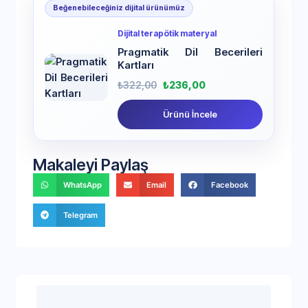
Beğenebileceğiniz dijital ürünümüz
Dijital terapötik materyal
Pragmatik Dil Becerileri
Kartları
₺
322,00
₺
236,00
Ürünü İncele
Makaleyi Paylaş
WhatsApp
Email
Facebook
Telegram