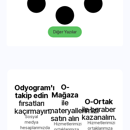
Diğer Yazılar
O-
Odyogram'ı
Mağaza
takip edin
O-Ortak
ile
fırsatları
ile beraber
materyallerimizi
kaçırmayın.
kazanalım.
Sosyal
satın alın
medya
Hizmetlerimizi
Hizmetlerimizi
hesaplarımızda
ortaklarımıza
ortaklarımıza