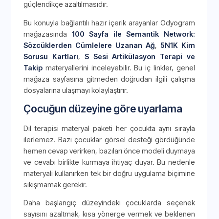
güçlendikçe azaltılmasıdır.
Bu konuyla bağlantılı hazır içerik arayanlar Odyogram
mağazasında
100 Sayfa ile Semantik Network:
Sözcüklerden Cümlelere Uzanan Ağ
,
5N1K Kim
Sorusu Kartları
,
S Sesi Artikülasyon Terapi ve
Takip
materyallerini inceleyebilir. Bu iç linkler, genel
mağaza sayfasına gitmeden doğrudan ilgili çalışma
dosyalarına ulaşmayı kolaylaştırır.
Çocuğun düzeyine göre uyarlama
Dil terapisi materyal paketi her çocukta aynı sırayla
ilerlemez. Bazı çocuklar görsel desteği gördüğünde
hemen cevap verirken, bazıları önce modeli duymaya
ve cevabı birlikte kurmaya ihtiyaç duyar. Bu nedenle
materyali kullanırken tek bir doğru uygulama biçimine
sıkışmamak gerekir.
Daha başlangıç düzeyindeki çocuklarda seçenek
sayısını azaltmak, kısa yönerge vermek ve beklenen