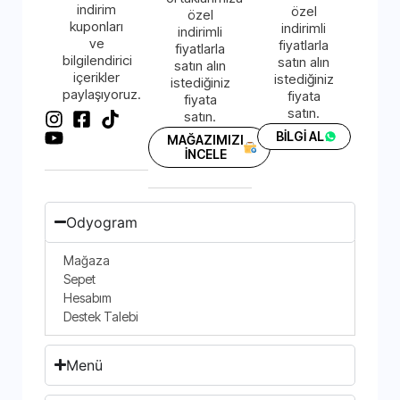
indirim
özel
özel
kuponları
indirimli
indirimli
ve
fiyatlarla
fiyatlarla
bilgilendirici
satın alın
satın alın
içerikler
istediğiniz
istediğiniz
paylaşıyoruz.
fiyata
fiyata
satın.
satın.
BİLGİ AL
MAĞAZIMIZI
İNCELE
Odyogram
Mağaza
Sepet
Hesabım
Destek Talebi
Menü