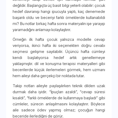
değildir. Başlangıçta üç basit bilgi yeterli olabilir: çocuk
hedef davranışı hangi ipucuyla yaptı, kaç denemede
başarılı oldu ve beceriyi farklı örneklerde kullanabildi
mi? Bu notlar birkaç hafta sonra materyalin işe yarayıp
yaramadığını anlamayı kolaylaştırır.
Örneğin ilk hafta çocuk yalnızca modelle cevap
veriyorsa, ikinci hafta iki seçenekten doğru cevabı
seçmesi gelişme sayılabilir. Üçüncü hafta cümleyi
kendi başlatıyorsa hedef artık genellemeye
yaklaşmıştır. dil ve konuşma terapisi materyalleri gibi
becerilerde küçük ilerlemeleri görmek, hem uzmanı
hem aileyi daha gerçekçi bir noktada tutar.
Takip notları aileyle paylaşılırken teknik dilden uzak
durmak daha iyidir. “İpuçları azaldı”, “cevap süresi
kısaldı”, “farklı örneklerde de kullanmaya başladı” gibi
cümleler, sürecin anlaşılmasını kolaylaştırır. Böylece
aile sadece ödev yapmış olmaz; çocuğun hangi
beceride ilerlediğini de görür.