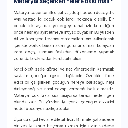
Materyal seçerken nelere bakılmalı?
Materyal seçerken ilk ölçüt yaş değil, beceri düzeyidir.
Aynı yaştaki iki çocuk çok farklı noktada olabilir. Bir
çocuk tek aşamalı yönergeyi rahat izlerken diğeri
önce nesneyi ayırt etmeye ihtiyaç duyabilir. Bu yüzden
dil ve konuşma terapisi materyalleri için kullanılacak
içerikte zorluk basamakları görünür olmalı; kolaydan
zora geçiş, uzmanı fazladan düzenleme yapmak
zorunda bırakmadan kurulabilmelidir.
İkinci ölçüt sade görsel ve net yönergedir. Karmaşık
sayfalar çocuğun ilgisini dağıtabilir. Özellikle ifade
edici dil çalışılırken çocuğun nereye bakacağı, neyi
dinleyeceği ve nasıl cevap vereceği belli olmalıdır.
Materyal çok fazla süs taşıyorsa terapi hedefi geri
planda kalır. Bu yüzden iyi içerik, çocuğun dikkatini
hedef beceriye nazikçe toplar.
Üçüncü ölçüt tekrar edilebilirliktir. Bir materyal sadece
bir kez kullanılıp bitiyorsa uzman için uzun vadede