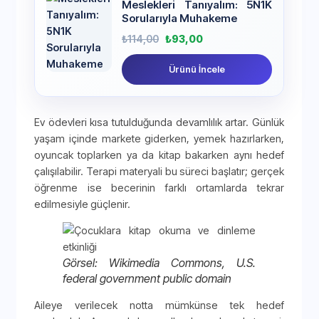
Meslekleri Tanıyalım: 5N1K
Sorularıyla Muhakeme
₺
114,00
₺
93,00
Ürünü İncele
Ev ödevleri kısa tutulduğunda devamlılık artar. Günlük
yaşam içinde markete giderken, yemek hazırlarken,
oyuncak toplarken ya da kitap bakarken aynı hedef
çalışılabilir. Terapi materyali bu süreci başlatır; gerçek
öğrenme ise becerinin farklı ortamlarda tekrar
edilmesiyle güçlenir.
Görsel: Wikimedia Commons, U.S.
federal government public domain
Aileye verilecek notta mümkünse tek hedef