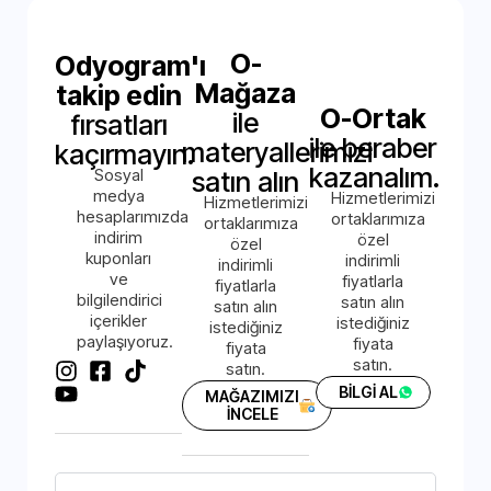
O-
Odyogram'ı
Mağaza
takip edin
O-Ortak
ile
fırsatları
ile beraber
materyallerimizi
kaçırmayın.
kazanalım.
Sosyal
satın alın
medya
Hizmetlerimizi
Hizmetlerimizi
hesaplarımızda
ortaklarımıza
ortaklarımıza
indirim
özel
özel
kuponları
indirimli
indirimli
ve
fiyatlarla
fiyatlarla
bilgilendirici
satın alın
satın alın
içerikler
istediğiniz
istediğiniz
paylaşıyoruz.
fiyata
fiyata
satın.
satın.
BİLGİ AL
MAĞAZIMIZI
İNCELE