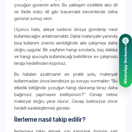
çocuğun güvenini artırır. Bu yaklaşım özellikle alıcı dil
ve ifade edici dil gibi basamaklı becerilerde daha
görünür sonuç verir.
Üçüncü hata, aileye sadece dosya gönderip nasıl
kullanılacağını anlatmamaktır. Dijital materyalin yanında
kısa kullanım önerisi verildiğinde aile çalışmayı daha
WhatsApp Grubumuz
doğru uygular. Bir sayfanın hangi sorularla, kaç dakika
ve hangi ipucuyla kullanılacağı belirtilirse ev çalışması
terapi hedefinden kopmaz.
Bu hataları azaltmanın en pratik yolu, materyali
kullanmadan önce kendinize şu soruyu sormaktır: “Bu
etkinlik bittiğinde çocuğun hangi davranışı biraz daha
bağımsız yapmasını bekliyorum?” Cevap netse
materyal doğru yere oturur. Cevap belirsizse önce
hedefi sadeleştirmek gerekir.
İlerleme nasıl takip edilir?
İlerlemeyi takip etmek için karmaşık formlar şart