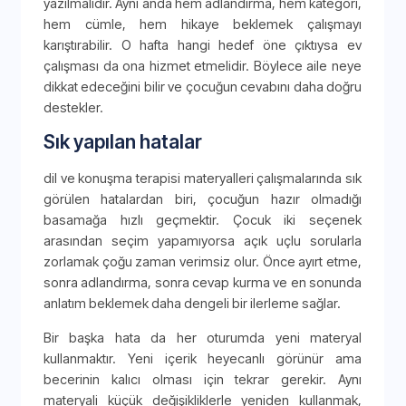
yazılmalıdır. Aynı anda hem adlandırma, hem kategori,
hem cümle, hem hikaye beklemek çalışmayı
karıştırabilir. O hafta hangi hedef öne çıktıysa ev
çalışması da ona hizmet etmelidir. Böylece aile neye
dikkat edeceğini bilir ve çocuğun cevabını daha doğru
destekler.
Sık yapılan hatalar
dil ve konuşma terapisi materyalleri çalışmalarında sık
görülen hatalardan biri, çocuğun hazır olmadığı
basamağa hızlı geçmektir. Çocuk iki seçenek
arasından seçim yapamıyorsa açık uçlu sorularla
zorlamak çoğu zaman verimsiz olur. Önce ayırt etme,
sonra adlandırma, sonra cevap kurma ve en sonunda
anlatım beklemek daha dengeli bir ilerleme sağlar.
Bir başka hata da her oturumda yeni materyal
kullanmaktır. Yeni içerik heyecanlı görünür ama
becerinin kalıcı olması için tekrar gerekir. Aynı
materyali küçük değişikliklerle yeniden kullanmak,