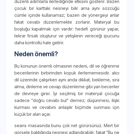
düzenli adımlarla ilerlediğinde etkisini gösterir. Bazen
çocuk bir karttaki nesneyi bilir ama aynı sözcüğü
cümle içinde kullanamaz; bazen de yönergeyi anlar
fakat cevabı düzenlemekte zorlanır. Materyal bu
boşluğu kapatmak için vardır: hedefi görünür yapar,
tekrar fırsatı oluşturur ve yetişkinin vereceği ipucunu
daha kontrollü hale getirir.
Neden önemli?
Bu konunun önemli olmasının nedeni, dil ve öğrenme
becerilerinin birbirinden kopuk ilerlememesidir. alıcı
dil üzerinde çalışırken aynı anda dikkat, bekleme, sıra
alma, dinleme ve cevap düzenleme gibi yan beceriler
de devreye girer. İyi seçilmiş bir materyal çocuğa
sadece “doğru cevabı bul” demez; düşünmesi, ilişki
kurması ve cevabını anlaşılır biçimde sunması için
küçük bir alan açar.
seans masasında bunu çok net görürsünüz. Mert bir
görsele baktığında nesneyi adlandırabilir, fakat “Bu ne