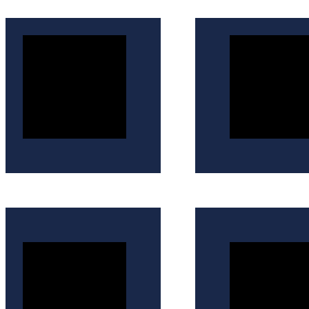
İçeriğe
atla