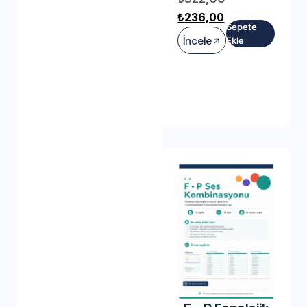
₺
236,00
Sepete
İncele
Ekle