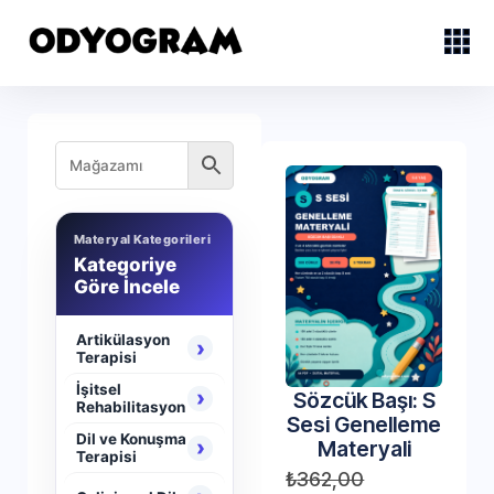
Materyal Kategorileri
Kategoriye
Göre İncele
Artikülasyon
›
Terapisi
İşitsel
›
Sözcük Başı: S
Rehabilitasyon
Sesi Genelleme
Dil ve Konuşma
›
Materyali
Terapisi
₺
362,00