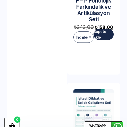
F – P Fonolojik
Farkındalık ve
Artikülasyon
Seti
₺
242,00
₺
158,00
Sepete
İncele
Ekle
0