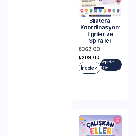
Bilateral
Koordinasyon:
Eğriler ve
Spiraller
₺
362,00
₺
209,00
Sepete
İncele
Ekle