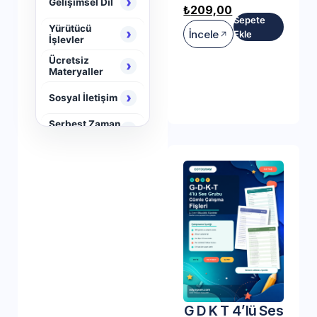
›
Gelişimsel Dil
₺
209,00
Sepete
Yürütücü
›
İncele
Ekle
İşlevler
Ücretsiz
›
Materyaller
›
Sosyal İletişim
Serbest Zaman
›
Aktiviteleri
›
Neuro Brain
G D K T 4’lü Ses