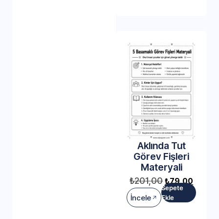
Aklında Tut
Görev Fişleri
Materyali
₺
201,00
₺
79,00
Sepete
İncele
Ekle