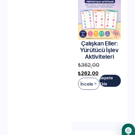
Çalışkan Eller:
Yürütücü İşlev
Aktiviteleri
₺
362,00
₺
262,00
Sepete
İncele
Ekle