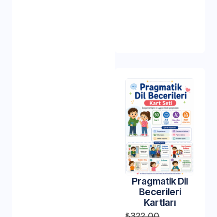
Pragmatik Dil
Becerileri
Kartları
₺
322,00