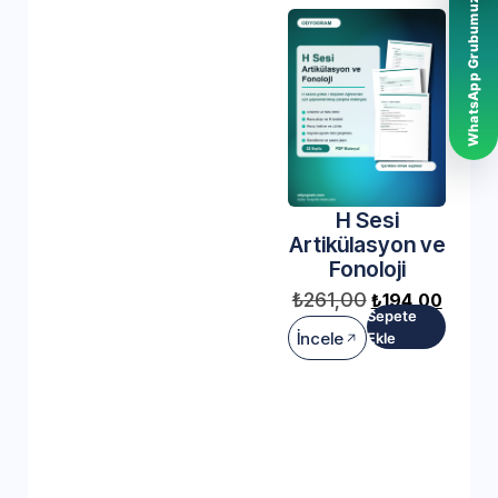
WhatsApp Grubumuz
H Sesi
Artikülasyon ve
Fonoloji
₺
261,00
₺
194,00
Sepete
İncele
Ekle