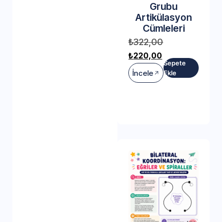
Grubu
Artikülasyon
Cümleleri
₺
322,00
₺
220,00
Sepete
İncele
Ekle