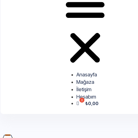
Anasayfa
Mağaza
İletişim
Hesabım
₺
0,00