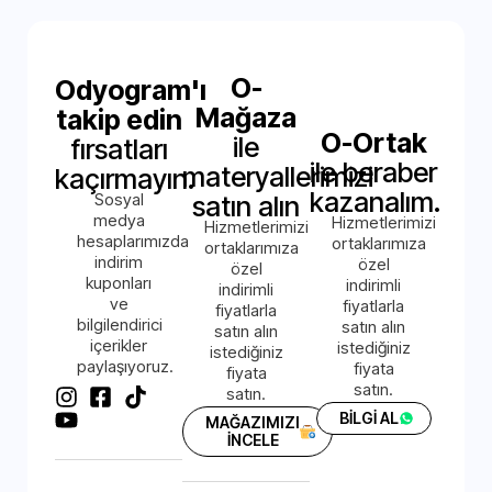
O-
Odyogram'ı
Mağaza
takip edin
O-Ortak
ile
fırsatları
ile beraber
materyallerimizi
kaçırmayın.
kazanalım.
Sosyal
satın alın
medya
Hizmetlerimizi
Hizmetlerimizi
hesaplarımızda
ortaklarımıza
ortaklarımıza
indirim
özel
özel
kuponları
indirimli
indirimli
ve
fiyatlarla
fiyatlarla
bilgilendirici
satın alın
satın alın
içerikler
istediğiniz
istediğiniz
paylaşıyoruz.
fiyata
fiyata
satın.
satın.
BİLGİ AL
MAĞAZIMIZI
İNCELE