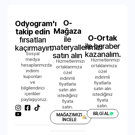
O-
Odyogram'ı
Mağaza
takip edin
O-Ortak
ile
fırsatları
ile beraber
materyallerimizi
kaçırmayın.
kazanalım.
Sosyal
satın alın
medya
Hizmetlerimizi
Hizmetlerimizi
hesaplarımızda
ortaklarımıza
ortaklarımıza
indirim
özel
özel
kuponları
indirimli
indirimli
ve
fiyatlarla
fiyatlarla
bilgilendirici
satın alın
satın alın
içerikler
istediğiniz
istediğiniz
paylaşıyoruz.
fiyata
fiyata
satın.
satın.
BİLGİ AL
MAĞAZIMIZI
İNCELE