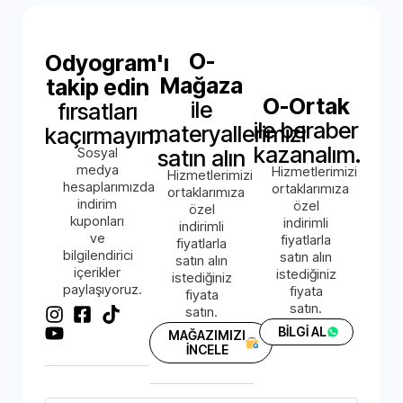
O-
Odyogram'ı
Mağaza
takip edin
O-Ortak
ile
fırsatları
ile beraber
materyallerimizi
kaçırmayın.
kazanalım.
Sosyal
satın alın
medya
Hizmetlerimizi
Hizmetlerimizi
hesaplarımızda
ortaklarımıza
ortaklarımıza
indirim
özel
özel
kuponları
indirimli
indirimli
ve
fiyatlarla
fiyatlarla
bilgilendirici
satın alın
satın alın
içerikler
istediğiniz
istediğiniz
paylaşıyoruz.
fiyata
fiyata
satın.
satın.
BİLGİ AL
MAĞAZIMIZI
İNCELE