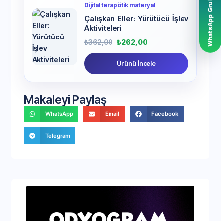
WhatsApp Grubumuz
Dijital terapötik materyal
Çalışkan Eller: Yürütücü İşlev
Aktiviteleri
₺
362,00
₺
262,00
Ürünü İncele
Makaleyi Paylaş
WhatsApp
Email
Facebook
Telegram