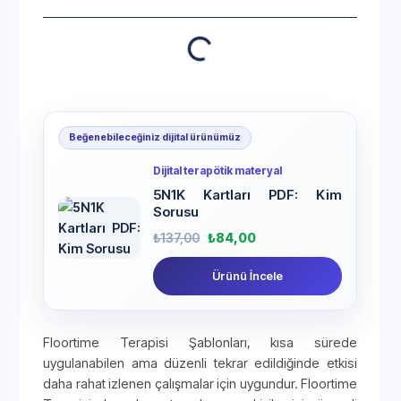
Beğenebileceğiniz dijital ürünümüz
Dijital terapötik materyal
5N1K Kartları PDF: Kim
Sorusu
₺
137,00
₺
84,00
Ürünü İncele
Floortime Terapisi Şablonları, kısa sürede
uygulanabilen ama düzenli tekrar edildiğinde etkisi
daha rahat izlenen çalışmalar için uygundur. Floortime