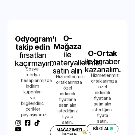
O-
Odyogram'ı
Mağaza
takip edin
O-Ortak
ile
fırsatları
ile beraber
materyallerimizi
kaçırmayın.
kazanalım.
Sosyal
satın alın
medya
Hizmetlerimizi
Hizmetlerimizi
hesaplarımızda
ortaklarımıza
ortaklarımıza
indirim
özel
özel
kuponları
indirimli
indirimli
ve
fiyatlarla
fiyatlarla
bilgilendirici
satın alın
satın alın
içerikler
istediğiniz
istediğiniz
paylaşıyoruz.
fiyata
fiyata
satın.
satın.
BİLGİ AL
MAĞAZIMIZI
İNCELE