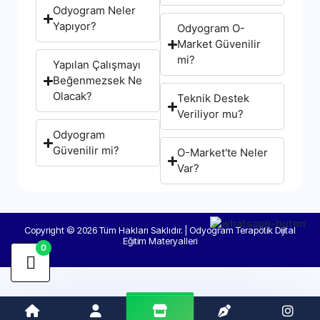
Odyogram Neler
Yapıyor?
Odyogram O-
Market Güvenilir
mi?
Yapılan Çalışmayı
Beğenmezsek Ne
Olacak?
Teknik Destek
Veriliyor mu?
Odyogram
Güvenilir mi?
O-Market'te Neler
Var?
Copyright © 2026 Tüm Hakları Saklıdır. | Odyogram Terapötik Dijital
Eğitim Materyalleri
0