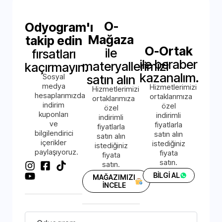
O-
Odyogram'ı
Mağaza
takip edin
O-Ortak
ile
fırsatları
ile beraber
materyallerimizi
kaçırmayın.
kazanalım.
Sosyal
satın alın
medya
Hizmetlerimizi
Hizmetlerimizi
hesaplarımızda
ortaklarımıza
ortaklarımıza
indirim
özel
özel
kuponları
indirimli
indirimli
ve
fiyatlarla
fiyatlarla
bilgilendirici
satın alın
satın alın
içerikler
istediğiniz
istediğiniz
paylaşıyoruz.
fiyata
fiyata
satın.
satın.
BİLGİ AL
MAĞAZIMIZI
İNCELE