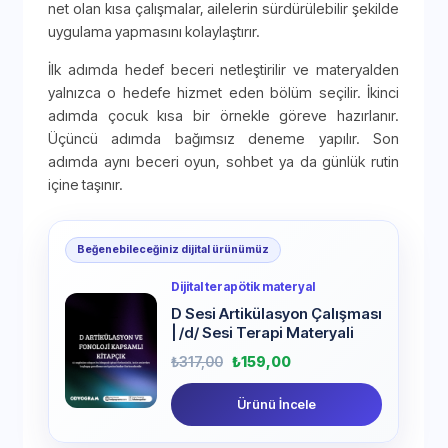
net olan kısa çalışmalar, ailelerin sürdürülebilir şekilde
uygulama yapmasını kolaylaştırır.
İlk adımda hedef beceri netleştirilir ve materyalden
yalnızca o hedefe hizmet eden bölüm seçilir. İkinci
adımda çocuk kısa bir örnekle göreve hazırlanır.
Üçüncü adımda bağımsız deneme yapılır. Son
adımda aynı beceri oyun, sohbet ya da günlük rutin
içine taşınır.
Beğenebileceğiniz dijital ürünümüz
Dijital terapötik materyal
D Sesi Artikülasyon Çalışması
| /d/ Sesi Terapi Materyali
₺
317,00
₺
159,00
Ürünü İncele