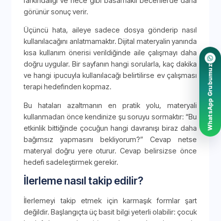
farkındalığı ve hece gibi basamaklı becerilerde daha
görünür sonuç verir.
Üçüncü hata, aileye sadece dosya gönderip nasıl
kullanılacağını anlatmamaktır. Dijital materyalin yanında
kısa kullanım önerisi verildiğinde aile çalışmayı daha
doğru uygular. Bir sayfanın hangi sorularla, kaç dakika
WhatsApp Grubumuz
ve hangi ipucuyla kullanılacağı belirtilirse ev çalışması
terapi hedefinden kopmaz.
Bu hataları azaltmanın en pratik yolu, materyali
kullanmadan önce kendinize şu soruyu sormaktır: “Bu
etkinlik bittiğinde çocuğun hangi davranışı biraz daha
bağımsız yapmasını bekliyorum?” Cevap netse
materyal doğru yere oturur. Cevap belirsizse önce
hedefi sadeleştirmek gerekir.
İlerleme nasıl takip edilir?
İlerlemeyi takip etmek için karmaşık formlar şart
değildir. Başlangıçta üç basit bilgi yeterli olabilir: çocuk