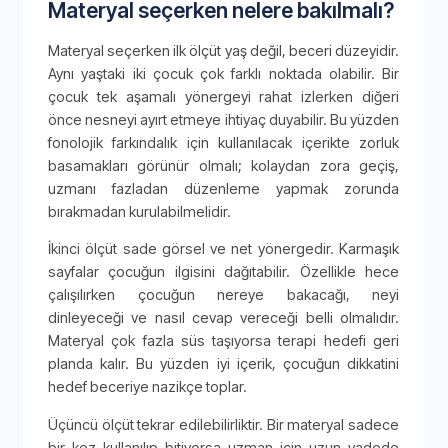
Materyal seçerken nelere bakılmalı?
Materyal seçerken ilk ölçüt yaş değil, beceri düzeyidir.
Aynı yaştaki iki çocuk çok farklı noktada olabilir. Bir
çocuk tek aşamalı yönergeyi rahat izlerken diğeri
önce nesneyi ayırt etmeye ihtiyaç duyabilir. Bu yüzden
fonolojik farkındalık için kullanılacak içerikte zorluk
basamakları görünür olmalı; kolaydan zora geçiş,
uzmanı fazladan düzenleme yapmak zorunda
bırakmadan kurulabilmelidir.
İkinci ölçüt sade görsel ve net yönergedir. Karmaşık
sayfalar çocuğun ilgisini dağıtabilir. Özellikle hece
çalışılırken çocuğun nereye bakacağı, neyi
dinleyeceği ve nasıl cevap vereceği belli olmalıdır.
Materyal çok fazla süs taşıyorsa terapi hedefi geri
planda kalır. Bu yüzden iyi içerik, çocuğun dikkatini
hedef beceriye nazikçe toplar.
Üçüncü ölçüt tekrar edilebilirliktir. Bir materyal sadece
bir kez kullanılıp bitiyorsa uzman için uzun vadede