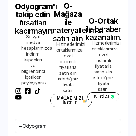
O-
Odyogram'ı
Mağaza
takip edin
O-Ortak
ile
fırsatları
ile beraber
materyallerimizi
kaçırmayın.
kazanalım.
Sosyal
satın alın
medya
Hizmetlerimizi
Hizmetlerimizi
hesaplarımızda
ortaklarımıza
ortaklarımıza
indirim
özel
özel
kuponları
indirimli
indirimli
ve
fiyatlarla
fiyatlarla
bilgilendirici
satın alın
satın alın
içerikler
istediğiniz
istediğiniz
paylaşıyoruz.
fiyata
fiyata
satın.
satın.
BİLGİ AL
MAĞAZIMIZI
İNCELE
Odyogram