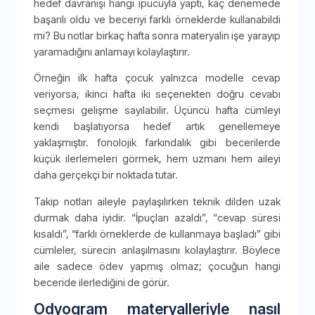
hedef davranışı hangi ipucuyla yaptı, kaç denemede
başarılı oldu ve beceriyi farklı örneklerde kullanabildi
mi? Bu notlar birkaç hafta sonra materyalin işe yarayıp
yaramadığını anlamayı kolaylaştırır.
Örneğin ilk hafta çocuk yalnızca modelle cevap
veriyorsa, ikinci hafta iki seçenekten doğru cevabı
seçmesi gelişme sayılabilir. Üçüncü hafta cümleyi
kendi başlatıyorsa hedef artık genellemeye
yaklaşmıştır. fonolojik farkındalık gibi becerilerde
küçük ilerlemeleri görmek, hem uzmanı hem aileyi
daha gerçekçi bir noktada tutar.
Takip notları aileyle paylaşılırken teknik dilden uzak
durmak daha iyidir. “İpuçları azaldı”, “cevap süresi
kısaldı”, “farklı örneklerde de kullanmaya başladı” gibi
cümleler, sürecin anlaşılmasını kolaylaştırır. Böylece
aile sadece ödev yapmış olmaz; çocuğun hangi
beceride ilerlediğini de görür.
Odyogram materyalleriyle nasıl