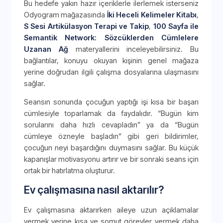
Bu hedefe yakın hazır içeriklerle ilerlemek isterseniz
Odyogram mağazasında
İki Heceli Kelimeler Kitabı
,
S Sesi Artikülasyon Terapi ve Takip
,
100 Sayfa ile
Semantik Network: Sözcüklerden Cümlelere
Uzanan Ağ
materyallerini inceleyebilirsiniz. Bu
bağlantılar, konuyu okuyan kişinin genel mağaza
yerine doğrudan ilgili çalışma dosyalarına ulaşmasını
sağlar.
Seansın sonunda çocuğun yaptığı işi kısa bir başarı
cümlesiyle toparlamak da faydalıdır. “Bugün kim
sorularını daha hızlı cevapladın” ya da “Bugün
cümleye özneyle başladın” gibi geri bildirimler,
çocuğun neyi başardığını duymasını sağlar. Bu küçük
kapanışlar motivasyonu artırır ve bir sonraki seans için
ortak bir hatırlatma oluşturur.
Ev çalışmasına nasıl aktarılır?
Ev çalışmasına aktarırken aileye uzun açıklamalar
vermek yerine kısa ve somut görevler vermek daha