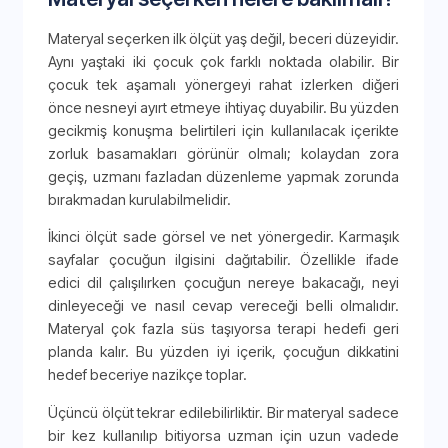
Materyal seçerken ilk ölçüt yaş değil, beceri düzeyidir.
Aynı yaştaki iki çocuk çok farklı noktada olabilir. Bir
çocuk tek aşamalı yönergeyi rahat izlerken diğeri
önce nesneyi ayırt etmeye ihtiyaç duyabilir. Bu yüzden
gecikmiş konuşma belirtileri için kullanılacak içerikte
zorluk basamakları görünür olmalı; kolaydan zora
geçiş, uzmanı fazladan düzenleme yapmak zorunda
bırakmadan kurulabilmelidir.
İkinci ölçüt sade görsel ve net yönergedir. Karmaşık
sayfalar çocuğun ilgisini dağıtabilir. Özellikle ifade
edici dil çalışılırken çocuğun nereye bakacağı, neyi
dinleyeceği ve nasıl cevap vereceği belli olmalıdır.
Materyal çok fazla süs taşıyorsa terapi hedefi geri
planda kalır. Bu yüzden iyi içerik, çocuğun dikkatini
hedef beceriye nazikçe toplar.
Üçüncü ölçüt tekrar edilebilirliktir. Bir materyal sadece
bir kez kullanılıp bitiyorsa uzman için uzun vadede