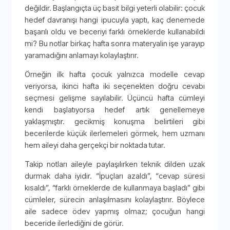
değildir. Başlangıçta üç basit bilgi yeterli olabilir: çocuk
hedef davranışı hangi ipucuyla yaptı, kaç denemede
başarılı oldu ve beceriyi farklı örneklerde kullanabildi
mi? Bu notlar birkaç hafta sonra materyalin işe yarayıp
yaramadığını anlamayı kolaylaştırır.
Örneğin ilk hafta çocuk yalnızca modelle cevap
veriyorsa, ikinci hafta iki seçenekten doğru cevabı
seçmesi gelişme sayılabilir. Üçüncü hafta cümleyi
kendi başlatıyorsa hedef artık genellemeye
yaklaşmıştır. gecikmiş konuşma belirtileri gibi
becerilerde küçük ilerlemeleri görmek, hem uzmanı
hem aileyi daha gerçekçi bir noktada tutar.
Takip notları aileyle paylaşılırken teknik dilden uzak
durmak daha iyidir. “İpuçları azaldı”, “cevap süresi
kısaldı”, “farklı örneklerde de kullanmaya başladı” gibi
cümleler, sürecin anlaşılmasını kolaylaştırır. Böylece
aile sadece ödev yapmış olmaz; çocuğun hangi
beceride ilerlediğini de görür.