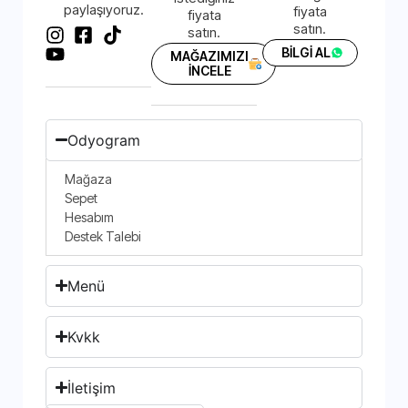
paylaşıyoruz.
fiyata
fiyata
satın.
satın.
BİLGİ AL
MAĞAZIMIZI
İNCELE
Odyogram
Mağaza
Sepet
Hesabım
Destek Talebi
Menü
Kvkk
İletişim