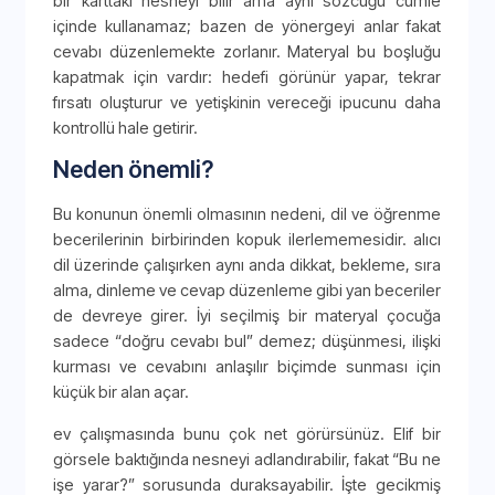
bir karttaki nesneyi bilir ama aynı sözcüğü cümle
içinde kullanamaz; bazen de yönergeyi anlar fakat
cevabı düzenlemekte zorlanır. Materyal bu boşluğu
kapatmak için vardır: hedefi görünür yapar, tekrar
fırsatı oluşturur ve yetişkinin vereceği ipucunu daha
kontrollü hale getirir.
Neden önemli?
Bu konunun önemli olmasının nedeni, dil ve öğrenme
becerilerinin birbirinden kopuk ilerlememesidir. alıcı
dil üzerinde çalışırken aynı anda dikkat, bekleme, sıra
alma, dinleme ve cevap düzenleme gibi yan beceriler
de devreye girer. İyi seçilmiş bir materyal çocuğa
sadece “doğru cevabı bul” demez; düşünmesi, ilişki
kurması ve cevabını anlaşılır biçimde sunması için
küçük bir alan açar.
ev çalışmasında bunu çok net görürsünüz. Elif bir
görsele baktığında nesneyi adlandırabilir, fakat “Bu ne
işe yarar?” sorusunda duraksayabilir. İşte gecikmiş