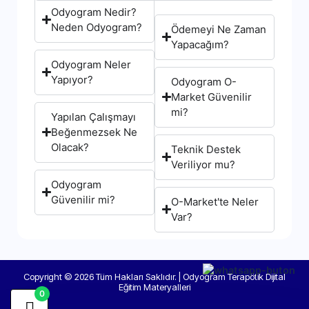
Odyogram Nedir?
Neden Odyogram?
Ödemeyi Ne Zaman
Yapacağım?
Odyogram Neler
Yapıyor?
Odyogram O-
Market Güvenilir
mi?
Yapılan Çalışmayı
Beğenmezsek Ne
Olacak?
Teknik Destek
Veriliyor mu?
Odyogram
Güvenilir mi?
O-Market'te Neler
Var?
Copyright © 2026 Tüm Hakları Saklıdır. | Odyogram Terapötik Dijital
Eğitim Materyalleri
0