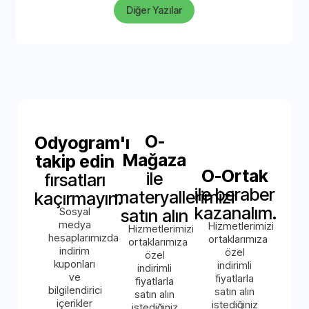
Diğer Yazılar
O-
Odyogram'ı
Mağaza
takip edin
O-Ortak
ile
fırsatları
ile beraber
materyallerimizi
kaçırmayın.
kazanalım.
Sosyal
satın alın
medya
Hizmetlerimizi
Hizmetlerimizi
hesaplarımızda
ortaklarımıza
ortaklarımıza
indirim
özel
özel
kuponları
indirimli
indirimli
ve
fiyatlarla
fiyatlarla
bilgilendirici
satın alın
satın alın
içerikler
istediğiniz
istediğiniz