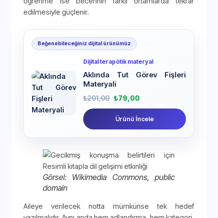
öğrenme ise becerinin farklı ortamlarda tekrar
edilmesiyle güçlenir.
Beğenebileceğiniz dijital ürünümüz
Dijital terapötik materyal
Aklında Tut Görev Fişleri
Materyali
₺
201,00
₺
79,00
Ürünü İncele
Görsel: Wikimedia Commons, public
domain
Aileye verilecek notta mümkünse tek hedef
yazılmalıdır. Aynı anda hem adlandırma, hem kategori,