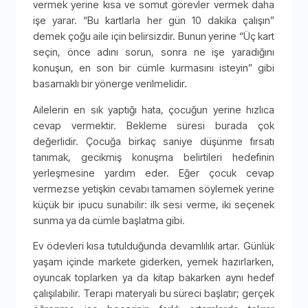
vermek yerine kısa ve somut görevler vermek daha
işe yarar. “Bu kartlarla her gün 10 dakika çalışın”
demek çoğu aile için belirsizdir. Bunun yerine “Üç kart
seçin, önce adını sorun, sonra ne işe yaradığını
konuşun, en son bir cümle kurmasını isteyin” gibi
basamaklı bir yönerge verilmelidir.
Ailelerin en sık yaptığı hata, çocuğun yerine hızlıca
cevap vermektir. Bekleme süresi burada çok
değerlidir. Çocuğa birkaç saniye düşünme fırsatı
tanımak, gecikmiş konuşma belirtileri hedefinin
yerleşmesine yardım eder. Eğer çocuk cevap
vermezse yetişkin cevabı tamamen söylemek yerine
küçük bir ipucu sunabilir: ilk sesi verme, iki seçenek
sunma ya da cümle başlatma gibi.
Ev ödevleri kısa tutulduğunda devamlılık artar. Günlük
yaşam içinde markete giderken, yemek hazırlarken,
oyuncak toplarken ya da kitap bakarken aynı hedef
çalışılabilir. Terapi materyali bu süreci başlatır; gerçek