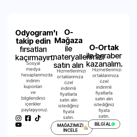
O-
Odyogram'ı
Mağaza
takip edin
O-Ortak
ile
fırsatları
ile beraber
materyallerimizi
kaçırmayın.
kazanalım.
Sosyal
satın alın
medya
Hizmetlerimizi
Hizmetlerimizi
hesaplarımızda
ortaklarımıza
ortaklarımıza
indirim
özel
özel
kuponları
indirimli
indirimli
ve
fiyatlarla
fiyatlarla
bilgilendirici
satın alın
satın alın
içerikler
istediğiniz
istediğiniz
paylaşıyoruz.
fiyata
fiyata
satın.
satın.
BİLGİ AL
MAĞAZIMIZI
İNCELE