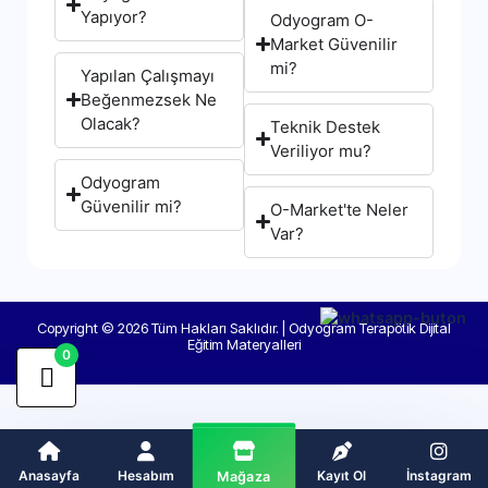
Yapıyor?
Odyogram O-
Market Güvenilir
mi?
Yapılan Çalışmayı
Beğenmezsek Ne
Olacak?
Teknik Destek
Veriliyor mu?
Odyogram
Güvenilir mi?
O-Market'te Neler
Var?
Copyright © 2026 Tüm Hakları Saklıdır. | Odyogram Terapötik Dijital
Eğitim Materyalleri
0
Anasayfa
Hesabım
Kayıt Ol
İnstagram
Mağaza