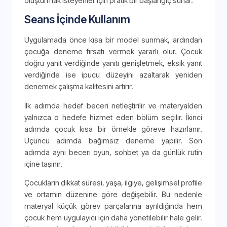
oluşturmak isteyenler için pratik bir başlangıç sunar.
Seans İçinde Kullanım
Uygulamada önce kısa bir model sunmak, ardından
çocuğa deneme fırsatı vermek yararlı olur. Çocuk
doğru yanıt verdiğinde yanıtı genişletmek, eksik yanıt
verdiğinde ise ipucu düzeyini azaltarak yeniden
denemek çalışma kalitesini artırır.
İlk adımda hedef beceri netleştirilir ve materyalden
yalnızca o hedefe hizmet eden bölüm seçilir. İkinci
adımda çocuk kısa bir örnekle göreve hazırlanır.
Üçüncü adımda bağımsız deneme yapılır. Son
adımda aynı beceri oyun, sohbet ya da günlük rutin
içine taşınır.
Çocukların dikkat süresi, yaşa, ilgiye, gelişimsel profile
ve ortamın düzenine göre değişebilir. Bu nedenle
materyal küçük görev parçalarına ayrıldığında hem
çocuk hem uygulayıcı için daha yönetilebilir hale gelir.