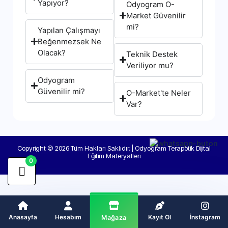
Yapıyor?
Odyogram O-
Market Güvenilir
mi?
Yapılan Çalışmayı
Beğenmezsek Ne
Olacak?
Teknik Destek
Veriliyor mu?
Odyogram
Güvenilir mi?
O-Market'te Neler
Var?
Copyright © 2026 Tüm Hakları Saklıdır. | Odyogram Terapötik Dijital
Eğitim Materyalleri
0
Anasayfa
Hesabım
Kayıt Ol
İnstagram
Mağaza