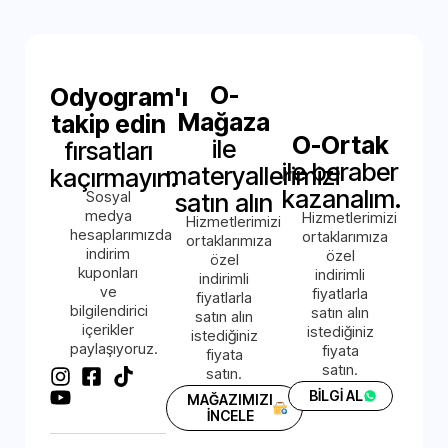
O-
Odyogram'ı
Mağaza
takip edin
O-Ortak
ile
fırsatları
ile beraber
materyallerimizi
kaçırmayın.
kazanalım.
Sosyal
satın alın
medya
Hizmetlerimizi
Hizmetlerimizi
hesaplarımızda
ortaklarımıza
ortaklarımıza
indirim
özel
özel
kuponları
indirimli
indirimli
ve
fiyatlarla
fiyatlarla
bilgilendirici
satın alın
satın alın
içerikler
istediğiniz
istediğiniz
paylaşıyoruz.
fiyata
fiyata
satın.
satın.
BİLGİ AL
MAĞAZIMIZI
İNCELE