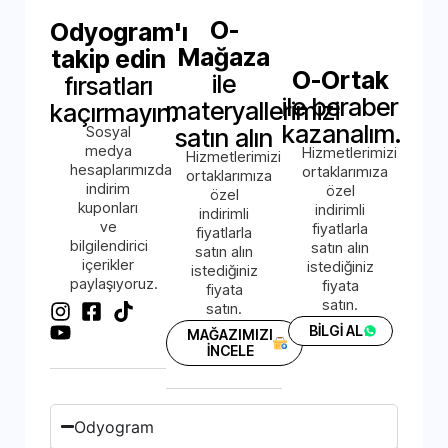
O-
Odyogram'ı
Mağaza
takip edin
O-Ortak
ile
fırsatları
ile beraber
materyallerimizi
kaçırmayın.
kazanalım.
Sosyal
satın alın
medya
Hizmetlerimizi
Hizmetlerimizi
hesaplarımızda
ortaklarımıza
ortaklarımıza
indirim
özel
özel
kuponları
indirimli
indirimli
ve
fiyatlarla
fiyatlarla
bilgilendirici
satın alın
satın alın
içerikler
istediğiniz
istediğiniz
paylaşıyoruz.
fiyata
fiyata
satın.
satın.
BİLGİ AL
MAĞAZIMIZI
İNCELE
Odyogram