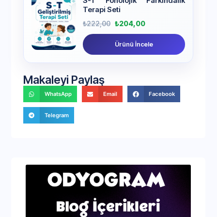
S-T Fonolojik Farkındalık
Terapi Seti
₺
222,00
₺
204,00
Ürünü İncele
Makaleyi Paylaş
WhatsApp
Email
Facebook
Telegram