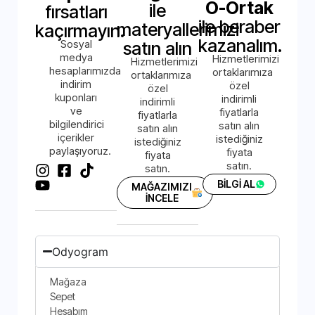
O-Ortak
ile
fırsatları
ile beraber
materyallerimizi
kaçırmayın.
kazanalım.
Sosyal
satın alın
medya
Hizmetlerimizi
Hizmetlerimizi
hesaplarımızda
ortaklarımıza
ortaklarımıza
indirim
özel
özel
kuponları
indirimli
indirimli
ve
fiyatlarla
fiyatlarla
bilgilendirici
satın alın
satın alın
içerikler
istediğiniz
istediğiniz
paylaşıyoruz.
fiyata
fiyata
satın.
satın.
BİLGİ AL
MAĞAZIMIZI
İNCELE
Odyogram
Mağaza
Sepet
Hesabım