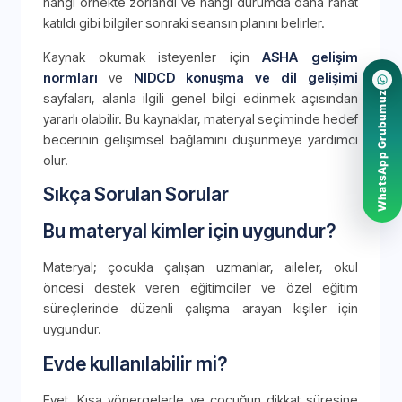
hangi örnekte zorlandı ve hangi durumda daha rahat
katıldı gibi bilgiler sonraki seansın planını belirler.
Kaynak okumak isteyenler için
ASHA gelişim
normları
ve
NIDCD konuşma ve dil gelişimi
WhatsApp Grubumuz
sayfaları, alanla ilgili genel bilgi edinmek açısından
yararlı olabilir. Bu kaynaklar, materyal seçiminde hedef
becerinin gelişimsel bağlamını düşünmeye yardımcı
olur.
Sıkça Sorulan Sorular
Bu materyal kimler için uygundur?
Materyal; çocukla çalışan uzmanlar, aileler, okul
öncesi destek veren eğitimciler ve özel eğitim
süreçlerinde düzenli çalışma arayan kişiler için
uygundur.
Evde kullanılabilir mi?
Evet. Kısa yönergelerle ve çocuğun dikkat süresine