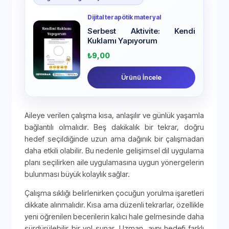
Dijital terapötik materyal
Serbest Aktivite: Kendi
Kuklamı Yapıyorum
₺
9,00
Ürünü İncele
Aileye verilen çalışma kısa, anlaşılır ve günlük yaşamla
bağlantılı olmalıdır. Beş dakikalık bir tekrar, doğru
hedef seçildiğinde uzun ama dağınık bir çalışmadan
daha etkili olabilir. Bu nedenle gelişimsel dil uygulama
planı seçilirken aile uygulamasına uygun yönergelerin
bulunması büyük kolaylık sağlar.
Çalışma sıklığı belirlenirken çocuğun yorulma işaretleri
dikkate alınmalıdır. Kısa ama düzenli tekrarlar, özellikle
yeni öğrenilen becerilerin kalıcı hale gelmesinde daha
sürdürülebilir bir yol sunar. Uzman, aynı hedefi farklı