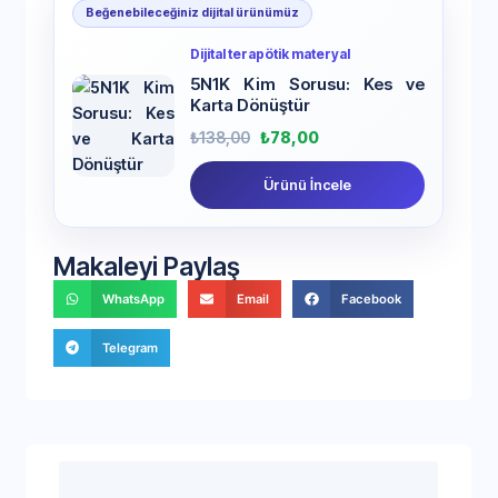
Beğenebileceğiniz dijital ürünümüz
Dijital terapötik materyal
5N1K Kim Sorusu: Kes ve
Karta Dönüştür
₺
138,00
₺
78,00
Ürünü İncele
Makaleyi Paylaş
WhatsApp
Email
Facebook
Telegram