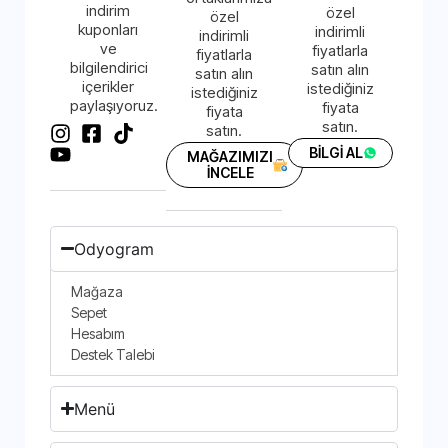
indirim
özel
özel
kuponları
indirimli
indirimli
ve
fiyatlarla
fiyatlarla
bilgilendirici
satın alın
satın alın
içerikler
istediğiniz
istediğiniz
paylaşıyoruz.
fiyata
fiyata
satın.
satın.
BİLGİ AL
MAĞAZIMIZI
İNCELE
Odyogram
Mağaza
Sepet
Hesabım
Destek Talebi
Menü