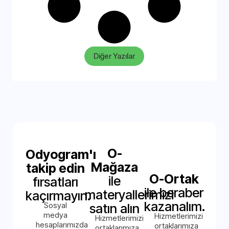
Diğer Yazılar
O-
Odyogram'ı
Mağaza
takip edin
O-Ortak
ile
fırsatları
ile beraber
materyallerimizi
kaçırmayın.
kazanalım.
Sosyal
satın alın
medya
Hizmetlerimizi
Hizmetlerimizi
hesaplarımızda
ortaklarımıza
ortaklarımıza