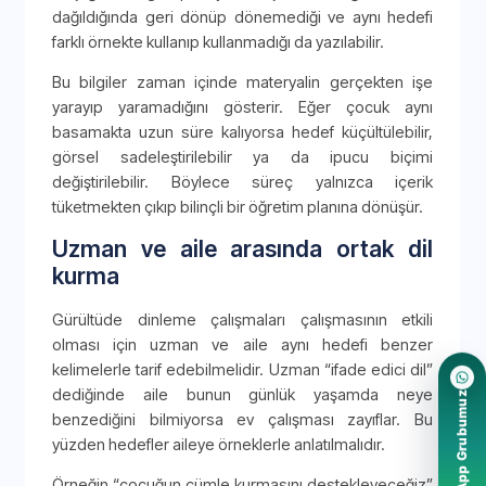
dağıldığında geri dönüp dönemediği ve aynı hedefi
farklı örnekte kullanıp kullanmadığı da yazılabilir.
Bu bilgiler zaman içinde materyalin gerçekten işe
yarayıp yaramadığını gösterir. Eğer çocuk aynı
basamakta uzun süre kalıyorsa hedef küçültülebilir,
görsel sadeleştirilebilir ya da ipucu biçimi
değiştirilebilir. Böylece süreç yalnızca içerik
tüketmekten çıkıp bilinçli bir öğretim planına dönüşür.
Uzman ve aile arasında ortak dil
kurma
Gürültüde dinleme çalışmaları çalışmasının etkili
olması için uzman ve aile aynı hedefi benzer
kelimelerle tarif edebilmelidir. Uzman “ifade edici dil”
dediğinde aile bunun günlük yaşamda neye
WhatsApp Grubumuz
benzediğini bilmiyorsa ev çalışması zayıflar. Bu
yüzden hedefler aileye örneklerle anlatılmalıdır.
Örneğin “çocuğun cümle kurmasını destekleyeceğiz”