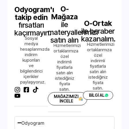
O-
Odyogram'ı
Mağaza
takip edin
O-Ortak
ile
fırsatları
ile beraber
materyallerimizi
kaçırmayın.
kazanalım.
Sosyal
satın alın
medya
Hizmetlerimizi
Hizmetlerimizi
hesaplarımızda
ortaklarımıza
ortaklarımıza
indirim
özel
özel
kuponları
indirimli
indirimli
ve
fiyatlarla
fiyatlarla
bilgilendirici
satın alın
satın alın
içerikler
istediğiniz
istediğiniz
paylaşıyoruz.
fiyata
fiyata
satın.
satın.
BİLGİ AL
MAĞAZIMIZI
İNCELE
Odyogram