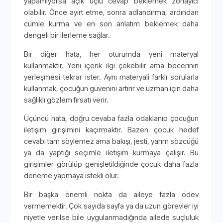
yapamıyorsa açık uçlu cevap beklemek zorlayıcı
olabilir. Önce ayırt etme, sonra adlandırma, ardından
cümle kurma ve en son anlatım beklemek daha
dengeli bir ilerleme sağlar.
Bir diğer hata, her oturumda yeni materyal
kullanmaktır. Yeni içerik ilgi çekebilir ama becerinin
yerleşmesi tekrar ister. Aynı materyali farklı sorularla
kullanmak, çocuğun güvenini artırır ve uzman için daha
sağlıklı gözlem fırsatı verir.
Üçüncü hata, doğru cevaba fazla odaklanıp çocuğun
iletişim girişimini kaçırmaktır. Bazen çocuk hedef
cevabı tam söylemez ama bakışı, jesti, yarım sözcüğü
ya da yaptığı seçimle iletişim kurmaya çalışır. Bu
girişimler görülüp genişletildiğinde çocuk daha fazla
deneme yapmaya istekli olur.
Bir başka önemli nokta da aileye fazla ödev
vermemektir. Çok sayıda sayfa ya da uzun görevler iyi
niyetle verilse bile uygulanmadığında ailede suçluluk