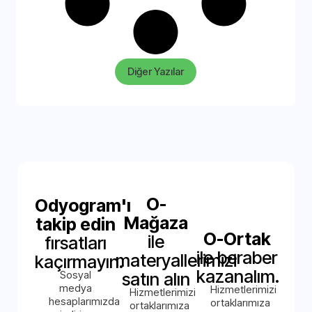
Diğer Yazılar
O-
Odyogram'ı
Mağaza
takip edin
O-Ortak
ile
fırsatları
ile beraber
materyallerimizi
kaçırmayın.
kazanalım.
Sosyal
satın alın
medya
Hizmetlerimizi
Hizmetlerimizi
hesaplarımızda
ortaklarımıza
ortaklarımıza