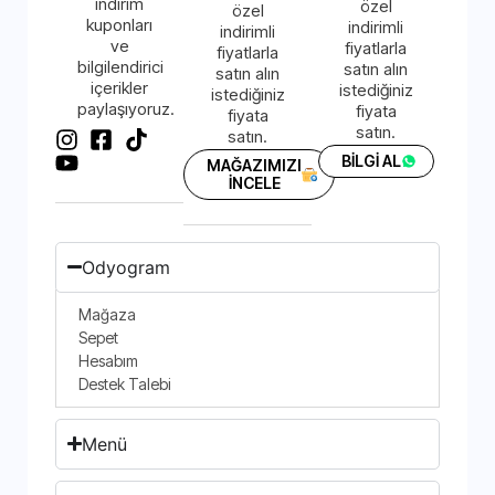
indirim
özel
özel
kuponları
indirimli
indirimli
ve
fiyatlarla
fiyatlarla
bilgilendirici
satın alın
satın alın
içerikler
istediğiniz
istediğiniz
paylaşıyoruz.
fiyata
fiyata
satın.
satın.
BİLGİ AL
MAĞAZIMIZI
İNCELE
Odyogram
Mağaza
Sepet
Hesabım
Destek Talebi
Menü