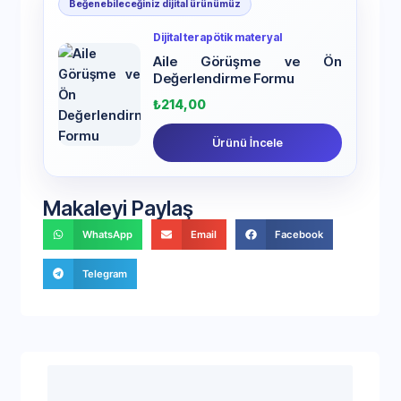
Beğenebileceğiniz dijital ürünümüz
Dijital terapötik materyal
Aile Görüşme ve Ön
Değerlendirme Formu
₺
214,00
Ürünü İncele
Makaleyi Paylaş
WhatsApp
Email
Facebook
Telegram