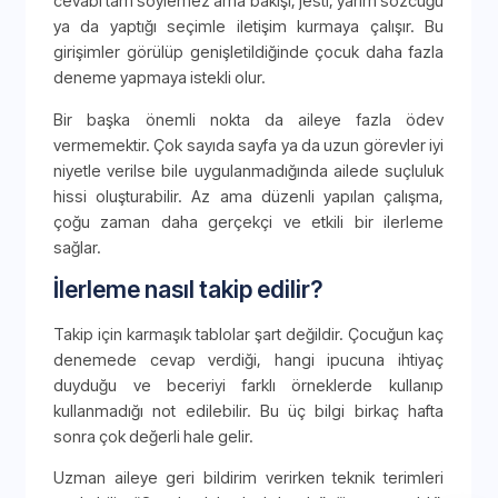
cevabı tam söylemez ama bakışı, jesti, yarım sözcüğü
ya da yaptığı seçimle iletişim kurmaya çalışır. Bu
girişimler görülüp genişletildiğinde çocuk daha fazla
deneme yapmaya istekli olur.
Bir başka önemli nokta da aileye fazla ödev
vermemektir. Çok sayıda sayfa ya da uzun görevler iyi
niyetle verilse bile uygulanmadığında ailede suçluluk
hissi oluşturabilir. Az ama düzenli yapılan çalışma,
çoğu zaman daha gerçekçi ve etkili bir ilerleme
sağlar.
İlerleme nasıl takip edilir?
Takip için karmaşık tablolar şart değildir. Çocuğun kaç
denemede cevap verdiği, hangi ipucuna ihtiyaç
duyduğu ve beceriyi farklı örneklerde kullanıp
kullanmadığı not edilebilir. Bu üç bilgi birkaç hafta
sonra çok değerli hale gelir.
Uzman aileye geri bildirim verirken teknik terimleri