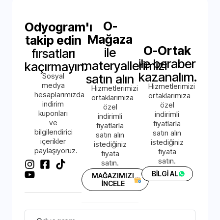
O-
Odyogram'ı
Mağaza
takip edin
O-Ortak
ile
fırsatları
ile beraber
materyallerimizi
kaçırmayın.
kazanalım.
Sosyal
satın alın
medya
Hizmetlerimizi
Hizmetlerimizi
hesaplarımızda
ortaklarımıza
ortaklarımıza
indirim
özel
özel
kuponları
indirimli
indirimli
ve
fiyatlarla
fiyatlarla
bilgilendirici
satın alın
satın alın
içerikler
istediğiniz
istediğiniz
paylaşıyoruz.
fiyata
fiyata
satın.
satın.
BİLGİ AL
MAĞAZIMIZI
İNCELE