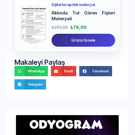
Dijital terapötik materyal
Aklında Tut Görev Fişleri
Materyali
₺
201,00
₺
79,00
Ürünü İncele
Makaleyi Paylaş
WhatsApp
Email
Facebook
Telegram