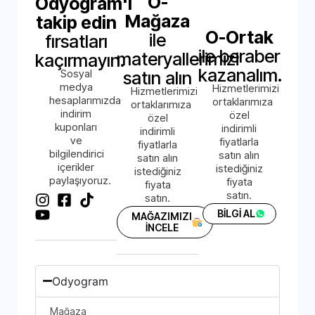
O-
Odyogram'ı
Mağaza
takip edin
O-Ortak
ile
fırsatları
ile beraber
materyallerimizi
kaçırmayın.
kazanalım.
Sosyal
satın alın
medya
Hizmetlerimizi
Hizmetlerimizi
hesaplarımızda
ortaklarımıza
ortaklarımıza
indirim
özel
özel
kuponları
indirimli
indirimli
ve
fiyatlarla
fiyatlarla
bilgilendirici
satın alın
satın alın
içerikler
istediğiniz
istediğiniz
paylaşıyoruz.
fiyata
fiyata
satın.
satın.
BİLGİ AL
MAĞAZIMIZI
İNCELE
Odyogram
Mağaza