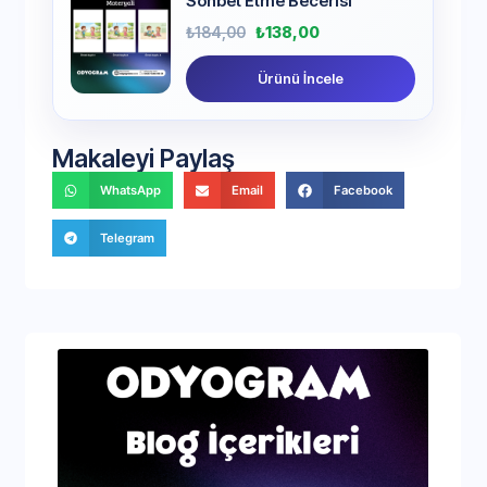
Sohbet Etme Becerisi
₺
184,00
₺
138,00
Ürünü İncele
Makaleyi Paylaş
WhatsApp
Email
Facebook
Telegram