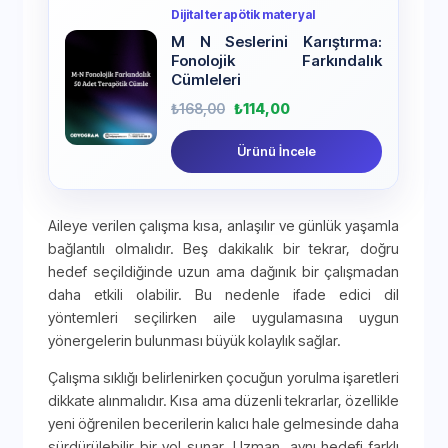
Dijital terapötik materyal
M N Seslerini Karıştırma:
Fonolojik Farkındalık
Cümleleri
₺
168,00
₺
114,00
Ürünü İncele
Aileye verilen çalışma kısa, anlaşılır ve günlük yaşamla
bağlantılı olmalıdır. Beş dakikalık bir tekrar, doğru
hedef seçildiğinde uzun ama dağınık bir çalışmadan
daha etkili olabilir. Bu nedenle ifade edici dil
yöntemleri seçilirken aile uygulamasına uygun
yönergelerin bulunması büyük kolaylık sağlar.
Çalışma sıklığı belirlenirken çocuğun yorulma işaretleri
dikkate alınmalıdır. Kısa ama düzenli tekrarlar, özellikle
yeni öğrenilen becerilerin kalıcı hale gelmesinde daha
sürdürülebilir bir yol sunar. Uzman, aynı hedefi farklı