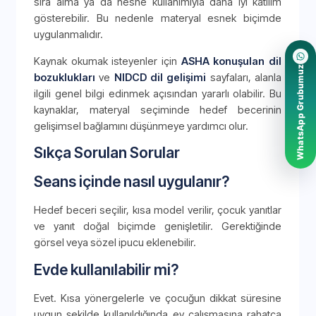
sıra alma ya da nesne kullanımıyla daha iyi katılım
gösterebilir. Bu nedenle materyal esnek biçimde
uygulanmalıdır.
Kaynak okumak isteyenler için
ASHA konuşulan dil
WhatsApp Grubumuz
bozuklukları
ve
NIDCD dil gelişimi
sayfaları, alanla
ilgili genel bilgi edinmek açısından yararlı olabilir. Bu
kaynaklar, materyal seçiminde hedef becerinin
gelişimsel bağlamını düşünmeye yardımcı olur.
Sıkça Sorulan Sorular
Seans içinde nasıl uygulanır?
Hedef beceri seçilir, kısa model verilir, çocuk yanıtlar
ve yanıt doğal biçimde genişletilir. Gerektiğinde
görsel veya sözel ipucu eklenebilir.
Evde kullanılabilir mi?
Evet. Kısa yönergelerle ve çocuğun dikkat süresine
uygun şekilde kullanıldığında ev çalışmasına rahatça