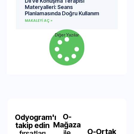
Dil ve Konuşma Terapisi
Materyalleri: Seans
Planlamasında Doğru Kullanım
MAKALEYI AÇ »
Diğer Yazılar
O-
Odyogram'ı
Mağaza
takip edin
O-Ortak
ile
fırsatları