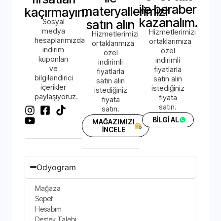
ile beraber
materyallerimizi
kaçırmayın.
kazanalım.
Sosyal
satın alın
medya
Hizmetlerimizi
Hizmetlerimizi
hesaplarımızda
ortaklarımıza
ortaklarımıza
indirim
özel
özel
kuponları
indirimli
indirimli
ve
fiyatlarla
fiyatlarla
bilgilendirici
satın alın
satın alın
içerikler
istediğiniz
istediğiniz
paylaşıyoruz.
fiyata
fiyata
satın.
satın.
BİLGİ AL
MAĞAZIMIZI
İNCELE
Odyogram
Mağaza
Sepet
Hesabım
Destek Talebi