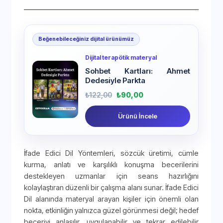
Beğenebileceğiniz dijital ürünümüz
Dijital terapötik materyal
Sohbet Kartları: Ahmet
Dedesiyle Parkta
₺
122,00
₺
90,00
Ürünü İncele
İfade Edici Dil Yöntemleri, sözcük üretimi, cümle
kurma, anlatı ve karşılıklı konuşma becerilerini
destekleyen uzmanlar için seans hazırlığını
kolaylaştıran düzenli bir çalışma alanı sunar. İfade Edici
Dil alanında materyal arayan kişiler için önemli olan
nokta, etkinliğin yalnızca güzel görünmesi değil; hedef
beceriyi anlaşılır, uygulanabilir ve tekrar edilebilir