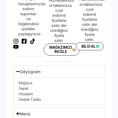
Hizmetlerimizi
hesaplarımızda
ortaklarımıza
ortaklarımıza
indirim
özel
özel
kuponları
indirimli
indirimli
ve
fiyatlarla
fiyatlarla
bilgilendirici
satın alın
satın alın
içerikler
istediğiniz
istediğiniz
paylaşıyoruz.
fiyata
fiyata
satın.
satın.
BİLGİ AL
MAĞAZIMIZI
İNCELE
Odyogram
Mağaza
Sepet
Hesabım
Destek Talebi
Menü