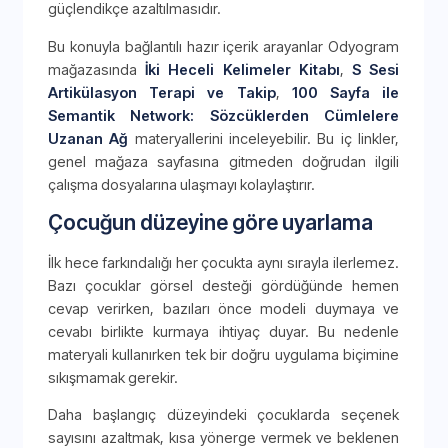
güçlendikçe azaltılmasıdır.
Bu konuyla bağlantılı hazır içerik arayanlar Odyogram
mağazasında
İki Heceli Kelimeler Kitabı
,
S Sesi
Artikülasyon Terapi ve Takip
,
100 Sayfa ile
Semantik Network: Sözcüklerden Cümlelere
Uzanan Ağ
materyallerini inceleyebilir. Bu iç linkler,
genel mağaza sayfasına gitmeden doğrudan ilgili
çalışma dosyalarına ulaşmayı kolaylaştırır.
Çocuğun düzeyine göre uyarlama
İlk hece farkındalığı her çocukta aynı sırayla ilerlemez.
Bazı çocuklar görsel desteği gördüğünde hemen
cevap verirken, bazıları önce modeli duymaya ve
cevabı birlikte kurmaya ihtiyaç duyar. Bu nedenle
materyali kullanırken tek bir doğru uygulama biçimine
sıkışmamak gerekir.
Daha başlangıç düzeyindeki çocuklarda seçenek
sayısını azaltmak, kısa yönerge vermek ve beklenen