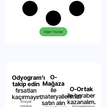
Diğer Yazılar
O-
Odyogram'ı
Mağaza
takip edin
O-Ortak
ile
fırsatları
ile beraber
materyallerimizi
kaçırmayın.
kazanalım.
Sosyal
satın alın
medya
Hizmetlerimizi