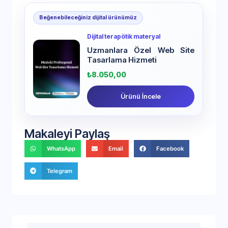
Beğenebileceğiniz dijital ürünümüz
Dijital terapötik materyal
Uzmanlara Özel Web Site
Tasarlama Hizmeti
₺
8.050,00
Ürünü İncele
Makaleyi Paylaş
WhatsApp
Email
Facebook
Telegram