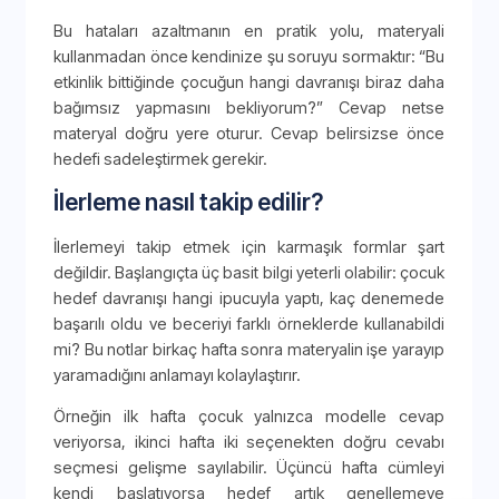
Bu hataları azaltmanın en pratik yolu, materyali
kullanmadan önce kendinize şu soruyu sormaktır: “Bu
etkinlik bittiğinde çocuğun hangi davranışı biraz daha
bağımsız yapmasını bekliyorum?” Cevap netse
materyal doğru yere oturur. Cevap belirsizse önce
hedefi sadeleştirmek gerekir.
İlerleme nasıl takip edilir?
İlerlemeyi takip etmek için karmaşık formlar şart
değildir. Başlangıçta üç basit bilgi yeterli olabilir: çocuk
hedef davranışı hangi ipucuyla yaptı, kaç denemede
başarılı oldu ve beceriyi farklı örneklerde kullanabildi
mi? Bu notlar birkaç hafta sonra materyalin işe yarayıp
yaramadığını anlamayı kolaylaştırır.
Örneğin ilk hafta çocuk yalnızca modelle cevap
veriyorsa, ikinci hafta iki seçenekten doğru cevabı
seçmesi gelişme sayılabilir. Üçüncü hafta cümleyi
kendi başlatıyorsa hedef artık genellemeye