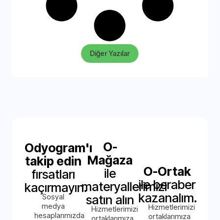
Diğer Yazılar
O-
Odyogram'ı
Mağaza
takip edin
O-Ortak
ile
fırsatları
ile beraber
materyallerimizi
kaçırmayın.
kazanalım.
Sosyal
satın alın
medya
Hizmetlerimizi
Hizmetlerimizi
hesaplarımızda
ortaklarımıza
ortaklarımıza