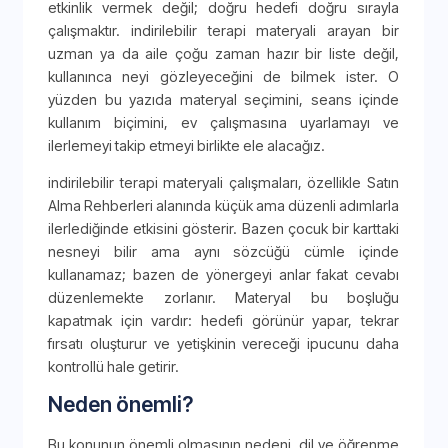
etkinlik vermek değil; doğru hedefi doğru sırayla
çalışmaktır. indirilebilir terapi materyali arayan bir
uzman ya da aile çoğu zaman hazır bir liste değil,
kullanınca neyi gözleyeceğini de bilmek ister. O
yüzden bu yazıda materyal seçimini, seans içinde
kullanım biçimini, ev çalışmasına uyarlamayı ve
ilerlemeyi takip etmeyi birlikte ele alacağız.
indirilebilir terapi materyali çalışmaları, özellikle Satın
Alma Rehberleri alanında küçük ama düzenli adımlarla
ilerlediğinde etkisini gösterir. Bazen çocuk bir karttaki
nesneyi bilir ama aynı sözcüğü cümle içinde
kullanamaz; bazen de yönergeyi anlar fakat cevabı
düzenlemekte zorlanır. Materyal bu boşluğu
kapatmak için vardır: hedefi görünür yapar, tekrar
fırsatı oluşturur ve yetişkinin vereceği ipucunu daha
kontrollü hale getirir.
Neden önemli?
Bu konunun önemli olmasının nedeni, dil ve öğrenme