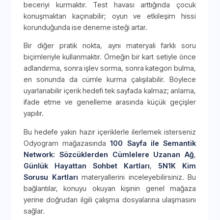
beceriyi kurmaktır. Test havası arttığında çocuk
konuşmaktan kaçınabilir; oyun ve etkileşim hissi
korunduğunda ise deneme isteği artar.
Bir diğer pratik nokta, aynı materyali farklı soru
biçimleriyle kullanmaktır. Örneğin bir kart setiyle önce
adlandırma, sonra işlev sorma, sonra kategori bulma,
en sonunda da cümle kurma çalışılabilir. Böylece
uyarlanabilir içerik hedefi tek sayfada kalmaz; anlama,
ifade etme ve genelleme arasında küçük geçişler
yapılır.
Bu hedefe yakın hazır içeriklerle ilerlemek isterseniz
Odyogram mağazasında
100 Sayfa ile Semantik
Network: Sözcüklerden Cümlelere Uzanan Ağ
,
Günlük Hayattan Sohbet Kartları
,
5N1K Kim
Sorusu Kartları
materyallerini inceleyebilirsiniz. Bu
bağlantılar, konuyu okuyan kişinin genel mağaza
yerine doğrudan ilgili çalışma dosyalarına ulaşmasını
sağlar.