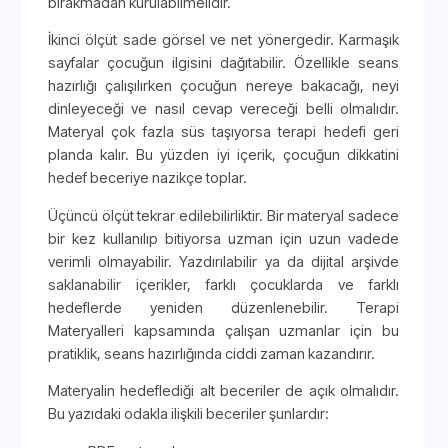
bırakmadan kurulabilmelidir.
İkinci ölçüt sade görsel ve net yönergedir. Karmaşık
sayfalar çocuğun ilgisini dağıtabilir. Özellikle seans
hazırlığı çalışılırken çocuğun nereye bakacağı, neyi
dinleyeceği ve nasıl cevap vereceği belli olmalıdır.
Materyal çok fazla süs taşıyorsa terapi hedefi geri
planda kalır. Bu yüzden iyi içerik, çocuğun dikkatini
hedef beceriye nazikçe toplar.
Üçüncü ölçüt tekrar edilebilirliktir. Bir materyal sadece
bir kez kullanılıp bitiyorsa uzman için uzun vadede
verimli olmayabilir. Yazdırılabilir ya da dijital arşivde
saklanabilir içerikler, farklı çocuklarda ve farklı
hedeflerde yeniden düzenlenebilir. Terapi
Materyalleri kapsamında çalışan uzmanlar için bu
pratiklik, seans hazırlığında ciddi zaman kazandırır.
Materyalin hedeflediği alt beceriler de açık olmalıdır.
Bu yazıdaki odakla ilişkili beceriler şunlardır: