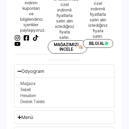
indirim
özel
özel
kuponları
indirimli
indirimli
ve
fiyatlarla
fiyatlarla
bilgilendirici
satın alın
satın alın
içerikler
istediğiniz
istediğiniz
paylaşıyoruz.
fiyata
fiyata
satın.
satın.
BİLGİ AL
MAĞAZIMIZI
İNCELE
Odyogram
Mağaza
Sepet
Hesabım
Destek Talebi
Menü