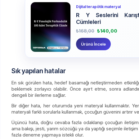
Dijital terapötik materyal
R Y Seslerini Karıştı
Cümleleri
₺
168,00
₺
140,00
Ürünü İncele
Sık yapılan hatalar
En sık görülen hata, hedef basamağı netleştirmeden etkinl
beklemek zorlayıcı olabilir. Önce ayırt etme, sonra adla
dengeli bir ilerleme sağlar.
Bir diğer hata, her oturumda yeni materyal kullanmaktır. Yeni
materyali farklı sorularla kullanmak, çocuğun güvenini artırır ve
Üçüncü hata, doğru cevaba fazla odaklanıp çocuğun iletişim
ama bakışı, jesti, yarım sözcüğü ya da yaptığı seçimle iletişim
fazla deneme yapmaya istekli olur.