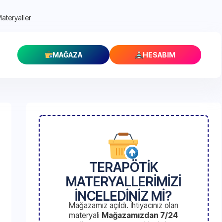
Materyaller
MAĞAZA
HESABIM
TERAPÖTİK
MATERYALLERİMİZİ
İNCELEDİNİZ Mİ?
Mağazamız açıldı. İhtiyacınız olan
materyali
Mağazamızdan 7/24