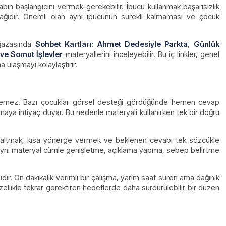
 başlangıcını vermek gerekebilir. İpucu kullanmak başarısızlık
ağıdır. Önemli olan aynı ipucunun sürekli kalmaması ve çocuk
ağazasında
Sohbet Kartları: Ahmet Dedesiyle Parkta
,
Günlük
ve Somut İşlevler
materyallerini inceleyebilir. Bu iç linkler, genel
 ulaşmayı kolaylaştırır.
 ilerlemez. Bazı çocuklar görsel desteği gördüğünde hemen cevap
maya ihtiyaç duyar. Bu nedenle materyali kullanırken tek bir doğru
zaltmak, kısa yönerge vermek ve beklenen cevabı tek sözcükle
se aynı materyal cümle genişletme, açıklama yapma, sebep belirtme
ır. On dakikalık verimli bir çalışma, yarım saat süren ama dağınık
 özellikle tekrar gerektiren hedeflerde daha sürdürülebilir bir düzen