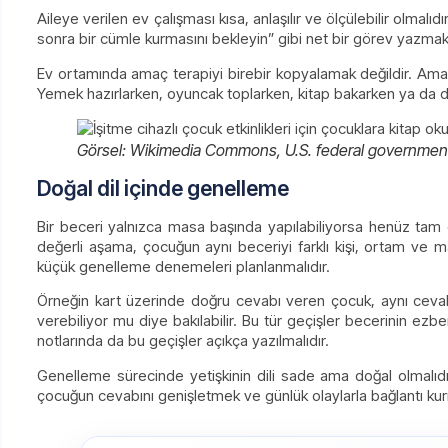
Aileye verilen ev çalışması kısa, anlaşılır ve ölçülebilir olmalı
sonra bir cümle kurmasını bekleyin” gibi net bir görev yazmak 
Ev ortamında amaç terapiyi birebir kopyalamak değildir. Am
Yemek hazırlarken, oyuncak toplarken, kitap bakarken ya da dı
Görsel: Wikimedia Commons, U.S. federal governmen
Doğal dil içinde genelleme
Bir beceri yalnızca masa başında yapılabiliyorsa henüz tam ol
değerli aşama, çocuğun aynı beceriyi farklı kişi, ortam ve
küçük genelleme denemeleri planlanmalıdır.
Örneğin kart üzerinde doğru cevabı veren çocuk, aynı ceva
verebiliyor mu diye bakılabilir. Bu tür geçişler becerinin ezber
notlarında da bu geçişler açıkça yazılmalıdır.
Genelleme sürecinde yetişkinin dili sade ama doğal olmalı
çocuğun cevabını genişletmek ve günlük olaylarla bağlantı kurm