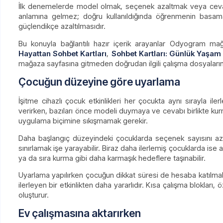
İlk denemelerde model olmak, seçenek azaltmak veya cevabın
anlamına gelmez; doğru kullanıldığında öğrenmenin basam
güçlendikçe azaltılmasıdır.
Bu konuyla bağlantılı hazır içerik arayanlar Odyogram m
Hayattan Sohbet Kartları
,
Sohbet Kartları: Günlük Yaşam 
mağaza sayfasına gitmeden doğrudan ilgili çalışma dosyalarına
Çocuğun düzeyine göre uyarlama
İşitme cihazlı çocuk etkinlikleri her çocukta aynı sırayla
verirken, bazıları önce modeli duymaya ve cevabı birlikte kur
uygulama biçimine sıkışmamak gerekir.
Daha başlangıç düzeyindeki çocuklarda seçenek sayısını a
sınırlamak işe yarayabilir. Biraz daha ilerlemiş çocuklarda i
ya da sıra kurma gibi daha karmaşık hedeflere taşınabilir.
Uyarlama yapılırken çocuğun dikkat süresi de hesaba katılmalıd
ilerleyen bir etkinlikten daha yararlıdır. Kısa çalışma blokları,
oluşturur.
Ev çalışmasına aktarırken