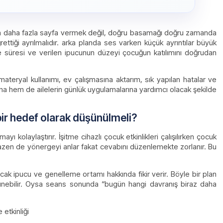
cuğa daha fazla sayfa vermek değil, doğru basamağı doğru zamanda
ttiği ayrılmalıdır. arka planda ses varken küçük ayrıntılar büyük
me süresi ve verilen ipucunun düzeyi çocuğun katılımını doğrudan
 materyal kullanımı, ev çalışmasına aktarım, sık yapılan hatalar ve
ğına hem de ailelerin günlük uygulamalarına yardımcı olacak şekilde
 bir hedef olarak düşünülmeli?
ı kolaylaştırır. İşitme cihazlı çocuk etkinlikleri çalışılırken çocuk
zen de yönergeyi anlar fakat cevabını düzenlemekte zorlanır. Bu
acak ipucu ve genelleme ortamı hakkında fikir verir. Böyle bir plan
rünebilir. Oysa seans sonunda “bugün hangi davranış biraz daha