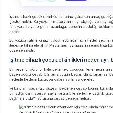
İşitme cihazlı çocuk etkinlikleri üzerine çalışırken amaç ço
göstermektir. Bu yüzden materyalin neyi ölçtüğü ve neyi öğre
fark yaratır: yönergenin uzunluğu, görselin sadeliği, bekle
etkiler.
Bu yazıda işitme cihazlı çocuk etkinlikleri için hedef seçimi,
ilerleme takibi ele alınır. Metin, hem uzmanların seans hazırlı
düzenlenmiştir.
İşitme cihazlı çocuk etkinlikleri neden ayrı
Bir beceriyi görünür hale getirmek, çocuğun ilerlemesini anlamay
bazen doğru cevabı bilir ama uygun bağlamda kullanamaz; ba
nedenle hedefin küçük parçalara ayrılması gerekir.
İyi bir plan; başlangıç düzeyi, beklenen cevap biçimi, kullanıl
olmadığında materyal sayısı artsa bile ilerleme dağınık gö
bağımsız oldu?” sorusuna cevap verilebilmelidir.
Görsel: Wikimedia Commons, public domain