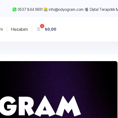
0537 844 9931
info@odyogram.com
Dijital Terapötik 
im
Hesabım
₺
0,00