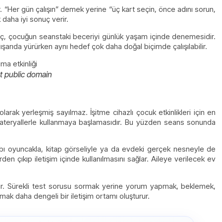
dır. “Her gün çalışın” demek yerine “üç kart seçin, önce adını sorun,
daha iyi sonuç verir.
aç, çocuğun seanstaki beceriyi günlük yaşam içinde denemesidir.
şarıda yürürken aynı hedef çok daha doğal biçimde çalışılabilir.
t public domain
arak yerleşmiş sayılmaz. İşitme cihazlı çocuk etkinlikleri için en
 materyallerle kullanmaya başlamasıdır. Bu yüzden seans sonunda
bı oyuncakla, kitap görseliyle ya da evdeki gerçek nesneyle de
den çıkıp iletişim içinde kullanılmasını sağlar. Aileye verilecek ev
dır. Sürekli test sorusu sormak yerine yorum yapmak, beklemek,
ak daha dengeli bir iletişim ortamı oluşturur.